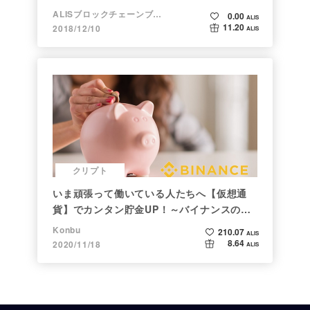
ALISブロックチェーンブログ
0.00
ALIS
11.20
2018/12/10
ALIS
クリプト
いま頑張って働いている人たちへ【仮想通
貨】でカンタン貯金UP！～バイナンスの使
い方初心者編～
Konbu
210.07
ALIS
8.64
2020/11/18
ALIS