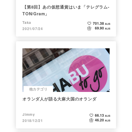
【第8回】あの仮想通貨はいま「テレグラム-
TON/Gram」
Taka
701.38
ALIS
69.90
2021/07/24
ALIS
他カテゴリ
オランダ人が語る大麻大国のオランダ
Jimmy
66.13
ALIS
46.20
2018/12/21
ALIS