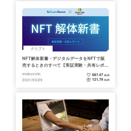
クリプト
NFT解体新書・デジタルデータをNFTで販
売するときのすべて【実証実験・共有レポー
ト】
otakucoin
681.47
ALIS
121.79
2021/03/29
ALIS