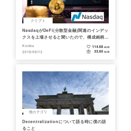
クリプト
NasdaqがDeFi(分散型金融)関連のインデッ
クスを上場させると聞いたので、構成銘柄を
調べてみた
Konbu
114.68
ALIS
33.60
2019/09/12
ALIS
他カテゴリ
Decentralizationについて語る時に僕の語
ること