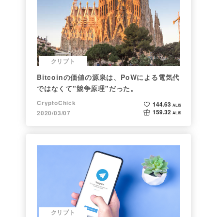
クリプト
Bitcoinの価値の源泉は、PoWによる電気代
ではなくて"競争原理"だった。
CryptoChick
144.63
ALIS
159.32
2020/03/07
ALIS
クリプト