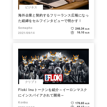
ビジネス
海外企業と契約するフリーランス広報になっ
た経緯をセルフインタビューで明かす！
Semapho
246.34
ALIS
16.10
2021/09/14
ALIS
クリプト
Floki Inuトークンを紹介～イーロンマスク
にインスパイアされて開発～
Konbu
176.65
ALIS
68.12