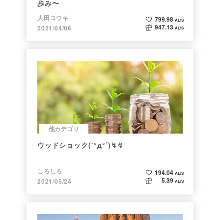
歩み〜
大田コウキ
799.98
ALIS
947.13
2021/04/06
ALIS
他カテゴリ
ウッドショック(´°д°`)↯↯
しろしろ
194.04
ALIS
5.39
2021/05/24
ALIS