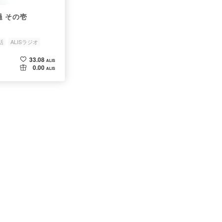
 その壱
話
ALISラジオ
33.08
ALIS
0.00
ALIS