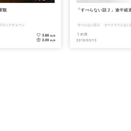
家観
「すべらない話２」途中経過
ブロックチェーン
すべらない話２
ヨークスベらない
表現の自由
面白いは正義
うめ吉
3.86
ALIS
2.00
2019/03/13
ALIS