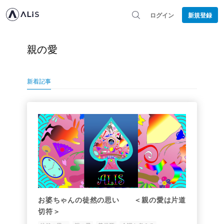
ログイン
新規登録
親の愛
新着記事
お婆ちゃんの徒然の思い ＜親の愛は片道
切符＞