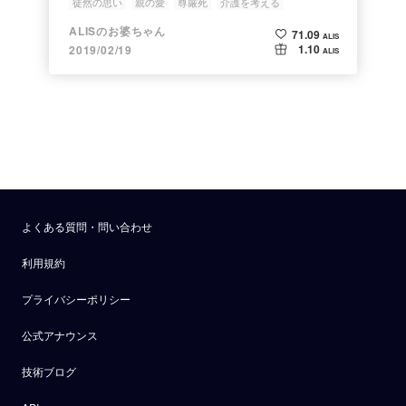
徒然の思い
親の愛
尊厳死
介護を考える
自分らしく生きる
ALISのお婆ちゃん
71.09
ALIS
1.10
2019/02/19
ALIS
よくある質問・問い合わせ
利用規約
プライバシーポリシー
公式アナウンス
技術ブログ