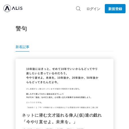
ログイン
新規登録
警句
新着記事
ネットに潜む文才溢れる偉人(仮)達の戯れ
「今やり直せよ。未来を。」