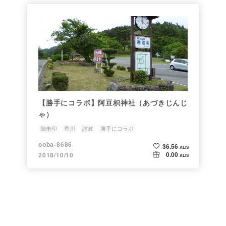
【勝手にコラボ】阿豆枳神社（あづきじんじ
ゃ）
御朱印
香川
讃岐
勝手にコラボ
国内秘境クラブ会員募集中！
ooba-8686
36.56
ALIS
0.00
2018/10/10
ALIS