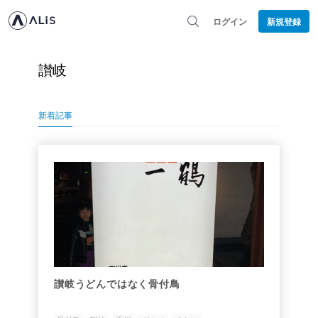
ログイン
新規登録
讃岐
新着記事
讃岐うどんではなく骨付鳥