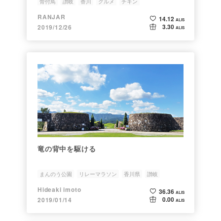
骨付鳥
讃岐
香川
グルメ
チキン
RANJAR
14.12
ALIS
3.30
2019/12/26
ALIS
竜の背中を駆ける
まんのう公園
リレーマラソン
香川県
讃岐
Hideaki imoto
36.36
ALIS
0.00
2019/01/14
ALIS