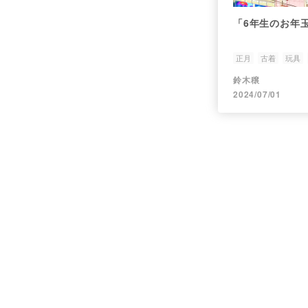
「6年生のお年
正月
古着
玩具
鈴木穣
2024/07/01