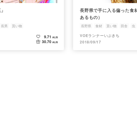
玉」
長野県で手に入る偏った食
あるもの）
長男
貰い物
長野県
食材
貰い物
田舎
虫
VOEランナーいぶきち
9.71
ALIS
30.70
2018/09/17
ALIS