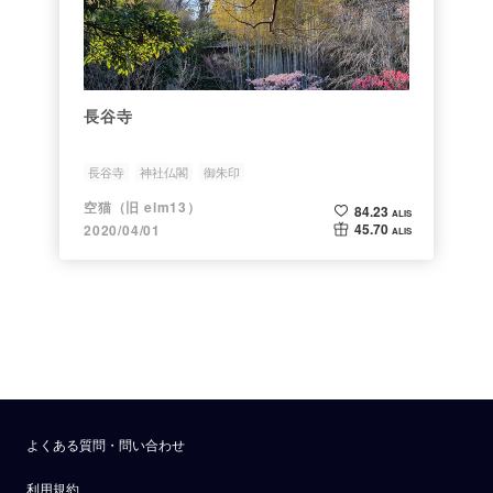
長谷寺
長谷寺
神社仏閣
御朱印
空猫（旧 elm13）
84.23
ALIS
45.70
2020/04/01
ALIS
よくある質問・問い合わせ
利用規約