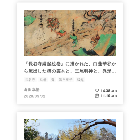
『長谷寺縁起絵巻』に描かれた、白蓮華谷か
ら流出した楠の霊木と、三尾明神と、異形の
鬼たち
長谷寺
絵巻
鬼
酒呑童子
縁起
倉田幸暢
14.38
ALIS
11.10
2020/09/02
ALIS