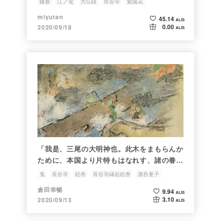
鎌倉
江ノ電
大仏様
長谷寺
紫陽花
miyutan
45.14
ALIS
0.00
2020/09/18
ALIS
「我是、三尾の大明神也。此木をまもらんか
ために、本国より片特もはなれす、諸の眷属
をひきゐて来る」
鬼
長谷寺
絵巻
長谷寺縁起絵巻
酒呑童子
倉田幸暢
9.94
ALIS
3.10
2020/09/13
ALIS