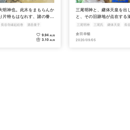
大明神也。此木をまもらんか
三尾明神と、継体天皇を出
り片特もはなれす、諸の眷属
と、その旧跡地が点在する
」
長谷寺縁起絵巻
酒呑童子
三尾明神
三尾氏
継体天皇
長
倉田幸暢
9.94
ALIS
3.10
2020/09/05
ALIS