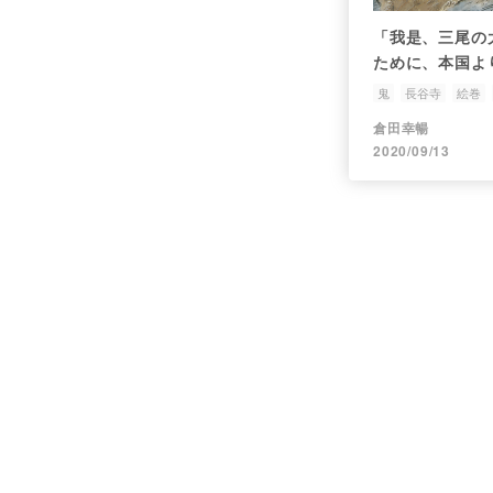
「我是、三尾の
ために、本国よ
をひきゐて来る
鬼
長谷寺
絵巻
倉田幸暢
2020/09/13