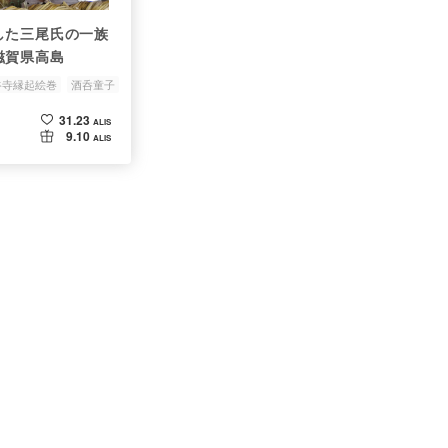
した三尾氏の一族
滋賀県高島
谷寺縁起絵巻
酒呑童子
31.23
ALIS
9.10
ALIS