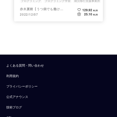
プログラミング
プログラミング学習
就労移行支援事業所
障碍者就職
赤木夏樹【うつ病でも働けてます！】
129.92
ALIS
25.10
2022/12/07
ALIS
よくある質問・問い合わせ
利用規約
プライバシーポリシー
公式アナウンス
技術ブログ