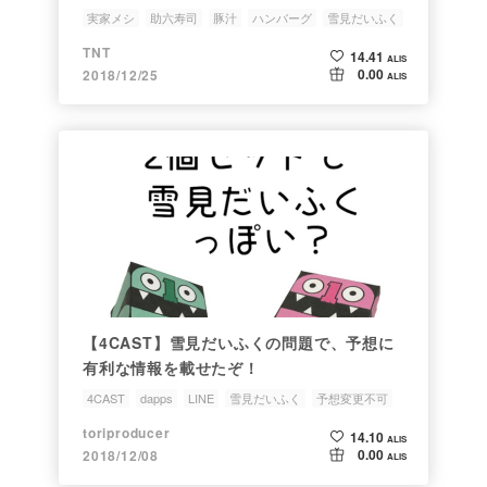
実家メシ
助六寿司
豚汁
ハンバーグ
雪見だいふく
TNT
14.41
ALIS
0.00
2018/12/25
ALIS
【4CAST】雪見だいふくの問題で、予想に
有利な情報を載せたぞ！
4CAST
dapps
LINE
雪見だいふく
予想変更不可
toriproducer
14.10
ALIS
0.00
2018/12/08
ALIS