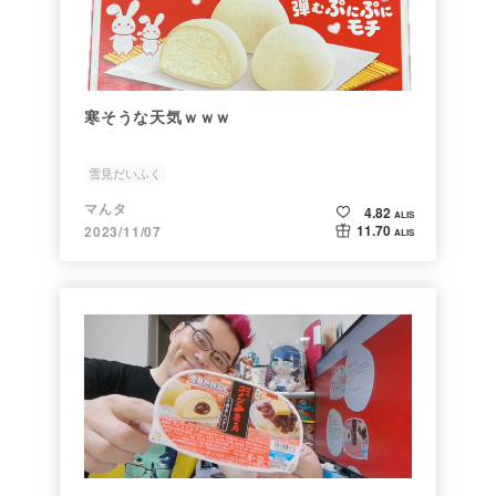
寒そうな天気ｗｗｗ
雪見だいふく
マんタ
4.82
ALIS
11.70
2023/11/07
ALIS