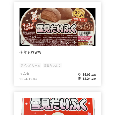
今年もWWW
アイスクリーム
雪見だいふく
マんタ
85.03
ALIS
18.24
2024/12/05
ALIS