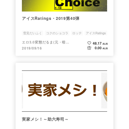
アイスRatings・2019第40弾
雪見だいふく
コクのショコラ
ロッテ
アイスRatings
アイスRatings・2019
エロ3.0変態だるま(元・暗号だるま)
48.17
ALIS
0.00
2019/09/16
ALIS
実家メシ！～助六寿司～