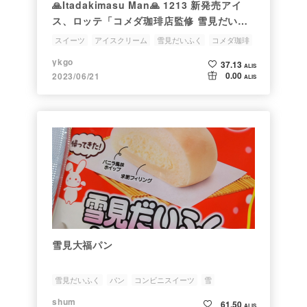
🙏Itadakimasu Man🙏 1213 新発売アイ
ス、ロッテ「コメダ珈琲店監修 雪見だいふ
く小倉あんバター」をコンビニで買って食べ
スイーツ
アイスクリーム
雪見だいふく
コメダ珈琲
てみた
ykgo
37.13
ALIS
0.00
2023/06/21
ALIS
雪見大福パン
雪見だいふく
パン
コンビニスイーツ
雪
コンビニパン
shum
61.50
ALIS