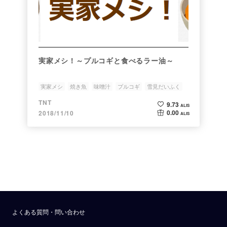
実家メシ！～プルコギと食べるラー油～
実家メシ
焼き魚
味噌汁
プルコギ
雪見だいふく
TNT
9.73
ALIS
0.00
2018/11/10
ALIS
よくある質問・問い合わせ