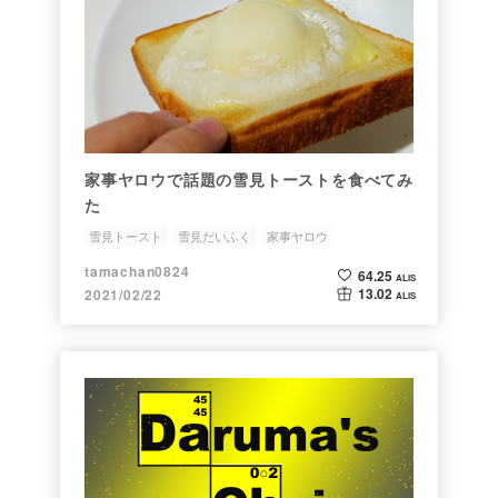
家事ヤロウで話題の雪見トーストを食べてみ
た
雪見トースト
雪見だいふく
家事ヤロウ
tamachan0824
64.25
ALIS
13.02
2021/02/22
ALIS