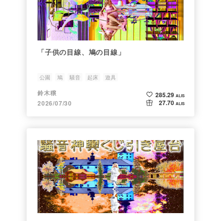
「子供の目線、鳩の目線」
公園
鳩
騒音
起床
遊具
鈴木穣
285.29
ALIS
27.70
2026/07/30
ALIS