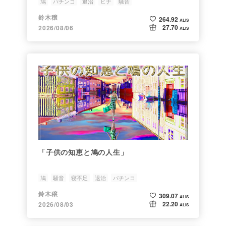
鳩
パチンコ
退治
ヒナ
騒音
鈴木穣
264.92
ALIS
27.70
2026/08/06
ALIS
「子供の知恵と鳩の人生」
鳩
騒音
寝不足
退治
パチンコ
鈴木穣
309.07
ALIS
22.20
2026/08/03
ALIS