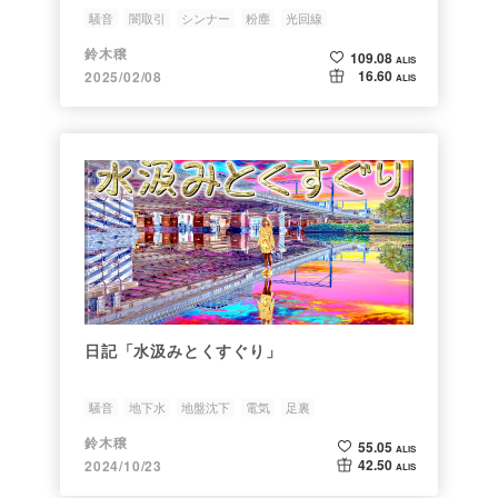
騒音
闇取引
シンナー
粉塵
光回線
鈴木穣
109.08
ALIS
16.60
2025/02/08
ALIS
日記「水汲みとくすぐり」
騒音
地下水
地盤沈下
電気
足裏
鈴木穣
55.05
ALIS
42.50
2024/10/23
ALIS