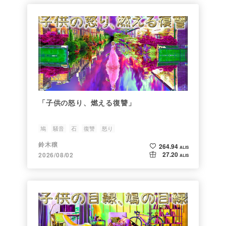
「子供の怒り、燃える復讐」
鳩
騒音
石
復讐
怒り
鈴木穣
264.94
ALIS
27.20
2026/08/02
ALIS