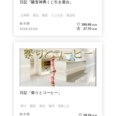
日記「騒音神輿くじ引き屋台」
お神輿
屋台
騒音
くじ引き
商店街
鈴木穣
389.98
ALIS
27.70
2026/05/30
ALIS
日記「祭りとコーヒー」
祭り
騒音
屋台
珈琲
美味しさ
鈴木穣
29.24
ALIS