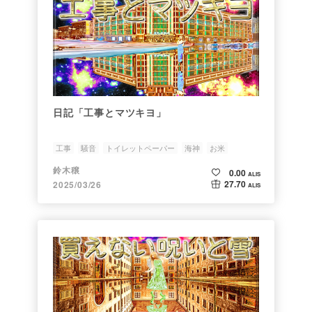
日記「工事とマツキヨ」
工事
騒音
トイレットペーパー
海神
お米
鈴木穣
0.00
ALIS
27.70
2025/03/26
ALIS