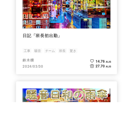
日記「班長初出勤」
工事
騒音
チーム
班長
驚き
鈴木穣
14.76
ALIS
27.70
2024/03/30
ALIS