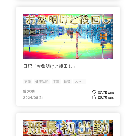
日記「お盆明けと後回し」
更新
健康診断
工事
騒音
ネット
鈴木穣
37.70
ALIS
28.70
2024/08/21
ALIS