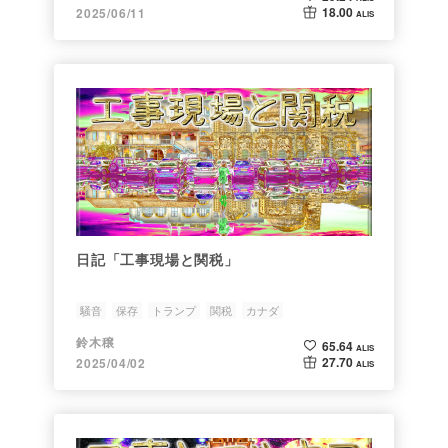
18.00
2025/06/11
ALIS
日記「工事現場と関税」
騒音
保存
トランプ
関税
カナダ
鈴木穣
65.64
ALIS
27.70
2025/04/02
ALIS