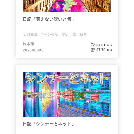
日記「買えない呪いと雪」
かけ布団
キャンセル
呪い
雪
騒音
鈴木穣
57.31
ALIS
27.70
2025/03/05
ALIS
日記「シンナーとネット」