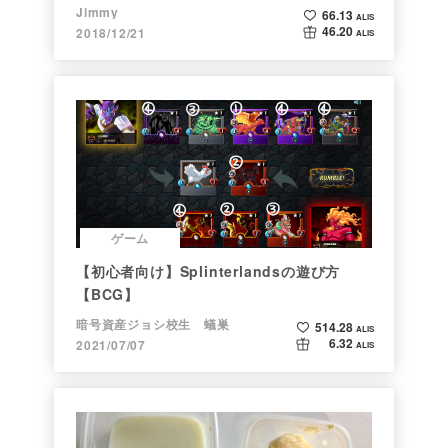
Jimmy
66.13
ALIS
46.20
2018/12/21
ALIS
ゲーム
【初心者向け】Splinterlandsの遊び方
【BCG】
暗号資産ジョシ校生 蟻巣
514.28
ALIS
6.32
2021/07/07
ALIS