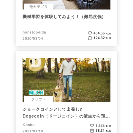
他カテゴリ
機械学習を体験してみよう！（難易度低）
nonstop-iida
454.56
ALIS
124.82
2020/03/04
ALIS
クリプト
ジョークコインとして出発した
Dogecoin（ドージコイン）の誕生から現在
まで。注目される非証券性🐶
Konbu
1.44k
ALIS
38.31
2021/01/19
ALIS