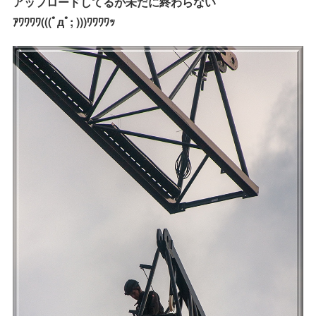
アップロードしてるが未だに終わらない
ｱﾜﾜﾜﾜ(((ﾟдﾟ; )))ﾜﾜﾜﾜｯ