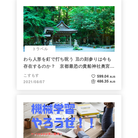
トラベル
わら人形を釘で打ち呪う 丑の刻参りは今も
存在するのか？ 京都最恐の貴船神社奥宮を
調べた
こすもす
599.04
ALIS
486.35
2021/08/07
ALIS