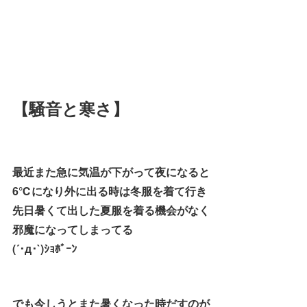
【騒音と寒さ】
最近また急に気温が下がって夜になると
6℃になり外に出る時は冬服を着て行き
先日暑くて出した夏服を着る機会がなく
邪魔になってしまってる
(´･д･`)ｼｮﾎﾞｰﾝ
でも今しうとまた暑くなった時だすのが