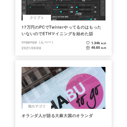
クリプト
17万円のPCでTwitterやってるのはもった
いないのでETHマイニングを始めた話
nnppnpp（んぺー）
1.34k
ALIS
46.60
2021/09/08
ALIS
他カテゴリ
オランダ人が語る大麻大国のオランダ