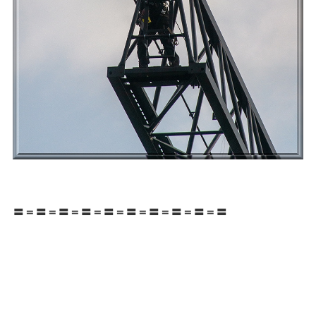
〓＝〓＝〓＝〓＝〓＝〓＝〓＝〓＝〓＝〓