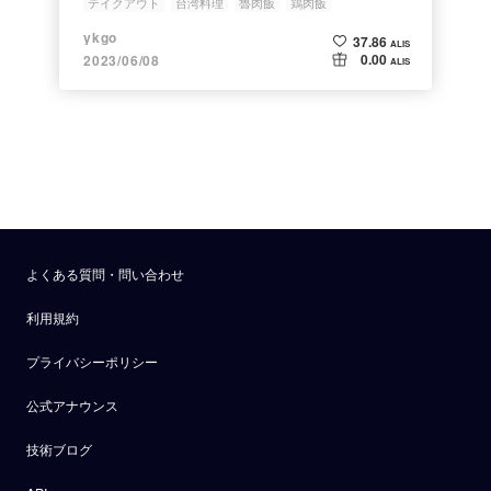
テイクアウト
台湾料理
魯肉飯
鶏肉飯
フハーフとクラフトコーラをテイクアウトし
クラフトコーラ
ykgo
37.86
て食べてみた
ALIS
0.00
2023/06/08
ALIS
よくある質問・問い合わせ
利用規約
プライバシーポリシー
公式アナウンス
技術ブログ