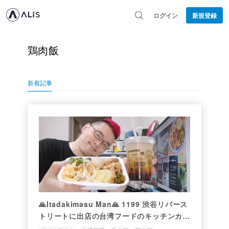
ログイン
新規登録
鶏肉飯
新着記事
🙏Itadakimasu Man🙏 1199 渋谷リバース
トリートに出店の台湾フードのキッチンカ
ー、おかかキッチンの魯肉飯と鶏肉飯のハー