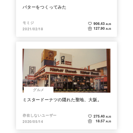
バターをつくってみた
モミジ
906.43
ALIS
127.90
2021/02/18
ALIS
グルメ
ミスタードーナツの隠れた聖地、大阪。
存在しないユーザー
275.40
ALIS
18.57
2020/05/14
ALIS