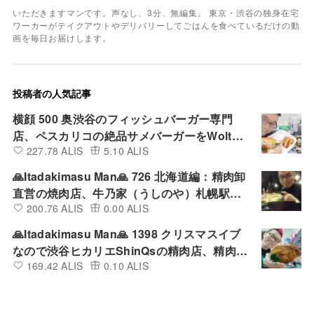
いただきますマンです。声なし、3分、無編集。 東京・渋谷の独身在宅
ワーカーがテイクアウトやデリバリーしてごはんを食べているだけの動
画を毎日お届けします。
投稿者の人気記事
横顔 500 奥渋谷のフィッシュバーガー専門
店、ペスカリコの絶品サメバーガーをWoltで
227.78 ALIS
5.10 ALIS
デリバリーして食べてみた
🙏Itadakimasu Man🙏 726 北海道編：精肉卸
直営の焼肉店、牛乃家（うしのや）札幌駅北
200.76 ALIS
0.00 ALIS
口店の満腹ランチ定食を店内で食べてみた
🙏Itadakimasu Man🙏 1398 クリスマスイブ
なので渋谷ヒカリエShinQsの精肉店、精肉あ
169.42 ALIS
0.10 ALIS
づまの四国匠どりローストチキンレッグ（醤
油）を買って食べてみた