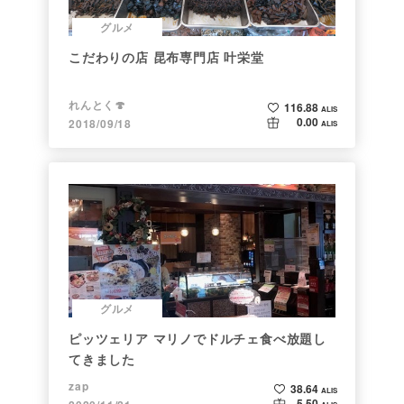
グルメ
こだわりの店 昆布専門店 叶栄堂
れんとく🍄
116.88
ALIS
0.00
2018/09/18
ALIS
グルメ
ピッツェリア マリノでドルチェ食べ放題し
てきました
zap
38.64
ALIS
5.50