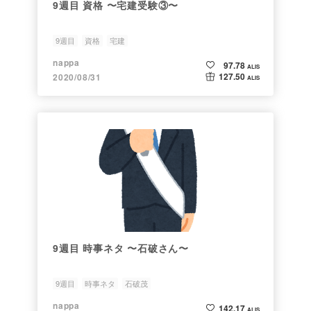
9週目 資格 〜宅建受験③〜
9週目
資格
宅建
nappa
97.78
ALIS
127.50
2020/08/31
ALIS
9週目 時事ネタ 〜石破さん〜
9週目
時事ネタ
石破茂
nappa
142.17
ALIS