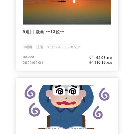
9週目 漫画 〜13位〜
9週目
漫画
マイベストランキング
nappa
62.03
ALIS
110.15
2020/09/01
ALIS