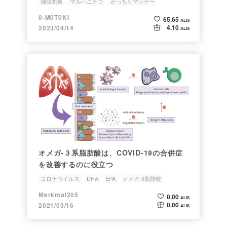
価値創造
マルハニチロ
がっちりマンデー
ラグジュアリー
DHA
0-M0T0KI
65.65
ALIS
4.10
2023/04/14
ALIS
オメガ-３系脂肪酸は、COVID-19の合併症
を改善するのに役立つ
コロナウイルス
DHA
EPA
オメガ-3脂肪酸
Merkmal205
0.00
ALIS
0.00
2021/03/16
ALIS