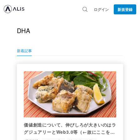
ログイン
新規登録
DHA
新着記事
価値創造について、伸びしろが大きいのはラ
グジュアリーとWeb3.0等（←故にここを取
りに行きたい）