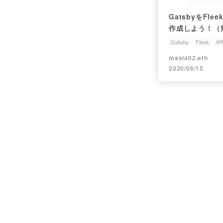
GatsbyをFl
作成しよう！（
ーディング不要
Gatsby
Fleek
IP
masia02.eth
2020/06/15