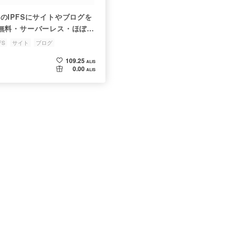
eekのIPFSにサイトやブログを
無料・サーバーレス・ほぼコ
）
FS
サイト
ブログ
109.25
ALIS
0.00
ALIS