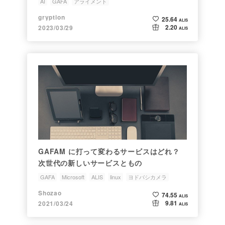
AI
GAFA
アライメント
gryption
25.64
ALIS
2.20
2023/03/29
ALIS
GAFAM に打って変わるサービスはどれ？
次世代の新しいサービスともの
GAFA
Microsoft
ALIS
linux
ヨドバシカメラ
Shozao
74.55
ALIS
9.81
2021/03/24
ALIS