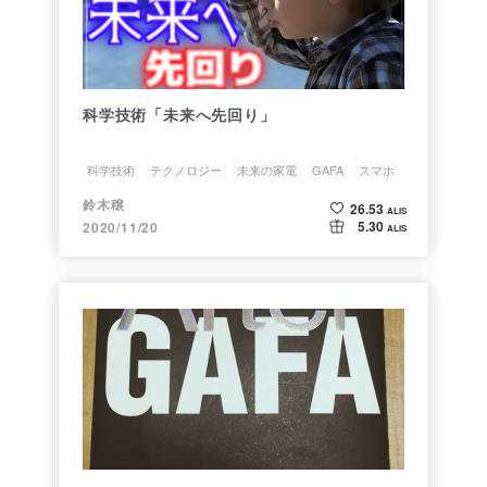
科学技術「未来へ先回り」
科学技術
テクノロジー
未来の家電
GAFA
スマホ
鈴木穣
26.53
ALIS
5.30
2020/11/20
ALIS