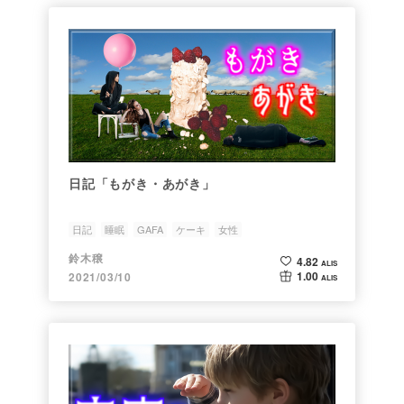
日記「もがき・あがき」
日記
睡眠
GAFA
ケーキ
女性
鈴木穣
4.82
ALIS
1.00
2021/03/10
ALIS