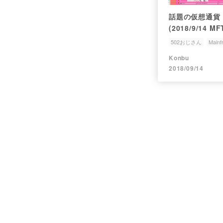
話題の仮想通貨
(2018/9/14 MF
502おじさん
Mainf
Tezos
Konbu
2018/09/14