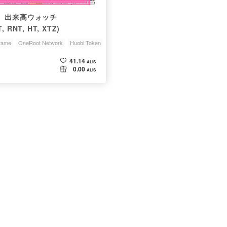
 出来高ウォッチ
T, RNT, HT, XTZ)
rame
OneRoot Network
Huobi Token
41.14
ALIS
0.00
ALIS