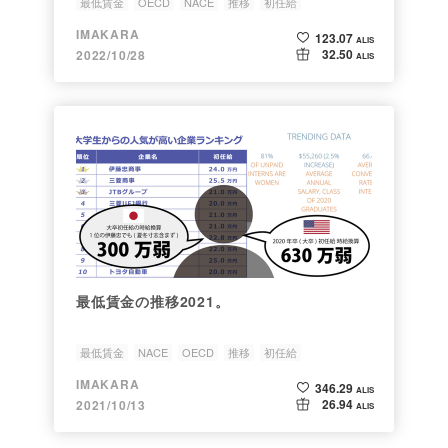
最低賃金
OECD
NACE
推移
初任給
IMAKARA
123.07
ALIS
32.50
2022/10/28
ALIS
最低賃金の推移2021。
最低賃金
NACE
OECD
推移
初任給
IMAKARA
346.29
ALIS
26.94
2021/10/13
ALIS