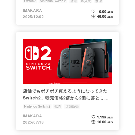
Switch2
Nintendo Switch 2
当選
即入院
修理
IMAKARA
0.00
ALIS
46.00
2025/12/02
ALIS
店舗でもボチボチ買えるようになってきた
Switch2、転売価格2倍から2割に落として
も売れない気配
Nintendo Switch 2
転売
店頭販売
IMAKARA
1.19k
ALIS
16.00
2025/07/18
ALIS