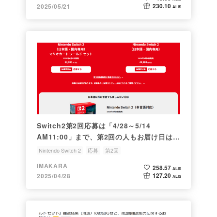
230.10
2025/05/21
ALIS
Switch2第2回応募は「4/28～5/14
AM11:00」まで、第2回の人もお届け日は
6/5で同じ。
Nintendo Switch 2
応募
第2回
IMAKARA
258.57
ALIS
127.20
2025/04/28
ALIS