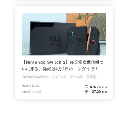
【Nintendo Switch 2】任天堂次世代機つ
いに来る、詳細は4月2日のニンダイで！
Nintendo Switch 2
スイッチ2
ゲーム機
任天堂
次世代機
IMAKARA
876.75
ALIS
27.20
2025/01/16
ALIS