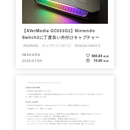
【AVerMedia GC553G2】Nintendo
Switch2に丁度良い外付けキャプチャー
AVerMedia
キャプチャーボード
Nintendo Switch 2
GC553G2
IMAKARA
360.83
ALIS
10.00
2025/07/09
ALIS