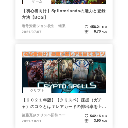
ゲーム
【初心者向け】Splinterlandsの魅力と登録
方法【BCG】
暗号資産ジョシ校生 蟻巣
458.21
ALIS
6.70
2021/07/07
ALIS
クリプト
【２０２１年版】【クリスペ】採掘（ガチ
ャ）のコツとは？レアカードの排出率を上げ
る方法【初心者向け】
後藤寛@クリスペ招待コード→LHiH
542.16
ALIS
3.90
2021/10/11
ALIS