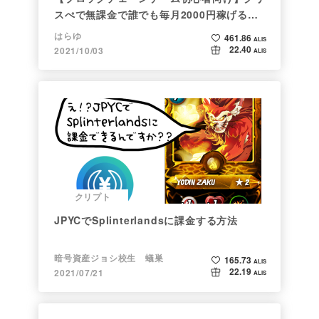
スぺで無課金で誰でも毎月2000円稼げる時
代がきた
はらゆ
461.86
ALIS
22.40
2021/10/03
ALIS
クリプト
JPYCでSplinterlandsに課金する方法
暗号資産ジョシ校生 蟻巣
165.73
ALIS
22.19
2021/07/21
ALIS