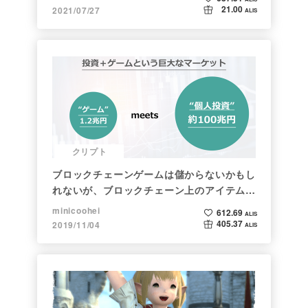
21.00
2021/07/27
ALIS
クリプト
ブロックチェーンゲームは儲からないかもし
れないが、ブロックチェーン上のアイテムは
新しい形の投資になる。(読了:５分)
minicoohei
612.69
ALIS
405.37
2019/11/04
ALIS