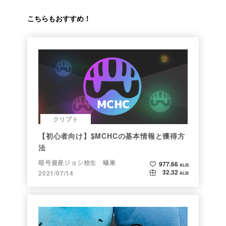
こちらもおすすめ！
クリプト
【初心者向け】$MCHCの基本情報と獲得方
法
暗号資産ジョシ校生 蟻巣
977.66
ALIS
32.32
2021/07/14
ALIS