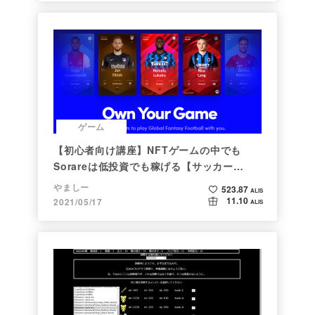
ゲーム
【初心者向け講座】NFTゲームの中でも
Sorareは低投資でも稼げる【サッカー
×NFT×BCG】
やましー
523.87
ALIS
11.10
2021/05/17
ALIS