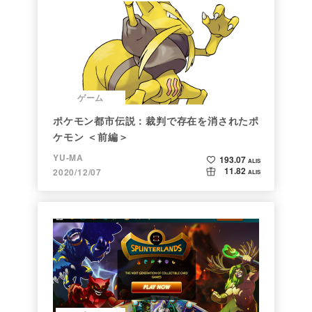
ゲーム
ポケモン都市伝説：裁判で存在を消されたポ
ケモン ＜前編＞
YU-MA
193.07
ALIS
11.82
2020/12/07
ALIS