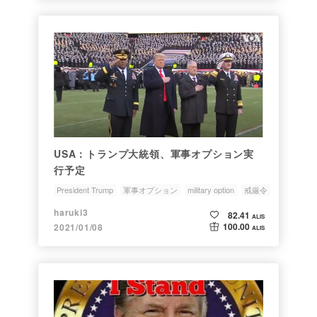
USA：トランプ大統領、軍事オプション実
行予定
President Trump
軍事オプション
military option
戒厳令
国家反逆罪
haruki3
82.41
ALIS
100.00
2021/01/08
ALIS