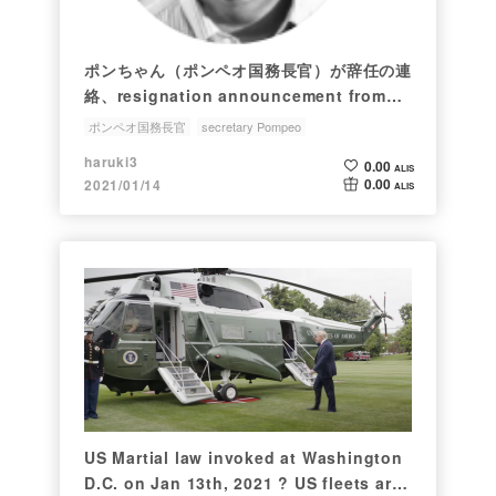
ポンちゃん（ポンペオ国務長官）が辞任の連
絡、resignation announcement from
Secretary Pompeo at U.S. Department
ポンペオ国務長官
secretary Pompeo
of State, Pompeo private twitter
Pompeo private account
President Trump
haruki3
0.00
account, future Vice President
ALIS
Vice President Pompeo
0.00
2021/01/14
ALIS
Pompeo ?
US Martial law invoked at Washington
D.C. on Jan 13th, 2021 ? US fleets are