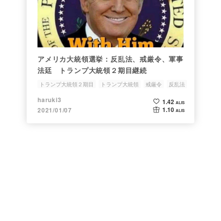
アメリカ大統領選挙：反乱法、戒厳令、軍事
法廷 トランプ大統領２期目継続
トランプ大統領２期目
トランプ大統領
戒厳令
反乱法
President Trump
haruki3
1.42
ALIS
1.10
2021/01/07
ALIS
よくある質問・問い合わせ