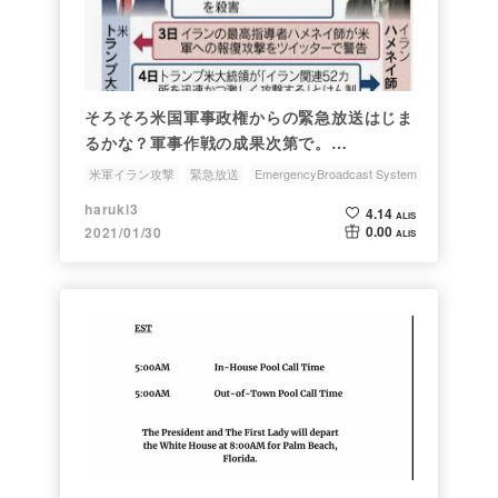
そろそろ米国軍事政権からの緊急放送はじま
るかな？軍事作戦の成果次第で。
Emergency Boroadcasting start ?, if
米軍イラン攻撃
緊急放送
EmergencyBroadcast System
Military operation at Iran well done.
イラン、中国、パキスタン
President Trump
haruki3
4.14
ALIS
0.00
2021/01/30
ALIS