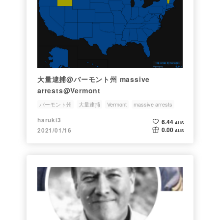
大量逮捕@バーモント州 massive
arrests@Vermont
バーモント州
大量逮捕
Vermont
massive arrests
President Trump
haruki3
6.44
ALIS
0.00
2021/01/16
ALIS