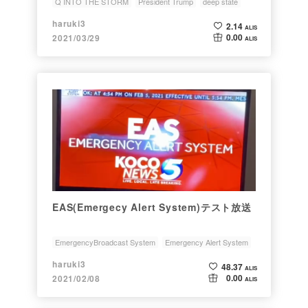
Q INTO THE STORM
President Trump
deep state
Cabal
child trafficking
haruki3
2.14
ALIS
0.00
2021/03/29
ALIS
EAS(Emergecy Alert System)テスト放送
EmergencyBroadcast System
Emergency Alert System
EAS
President Trump
deep state
haruki3
48.37
ALIS
0.00
2021/02/08
ALIS