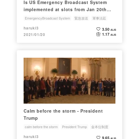
Is US Emergency Broadcast System
implemented at slots from Jan 20th
2021 08:00am(US eastern
EmergencyBroadcast System
緊急放送
軍事法廷
time)~72(~240)hours ? EBS , 1月20日22
military court
President Trump
haruki3
3.50
時00分（日本時間）アメリカ緊急放送開
ALIS
1.17
2021/01/20
ALIS
始？
Calm before the storm - President
Trump
calm before the storm
President Trump
金本位制度
EmergencyBroadcastSystem
緊急放送
haruki3
9.65
ALIS