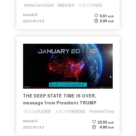
moving to where ? 戒厳令発令済み？
Martial Law invoked
戒厳令発令
トランプ大統領
President Trump
US fleets
haruki3
5.51
ALIS
2.20
2021/01/13
ALIS
THE DEEP STATE TIME IS OVER,
message from President TRUMP
アメリカ不正選挙
トランプ大統領演説
President Trump
USA civil war
アメリカ内戦
haruki3
23.55
ALIS
0.00
2021/01/12
ALIS