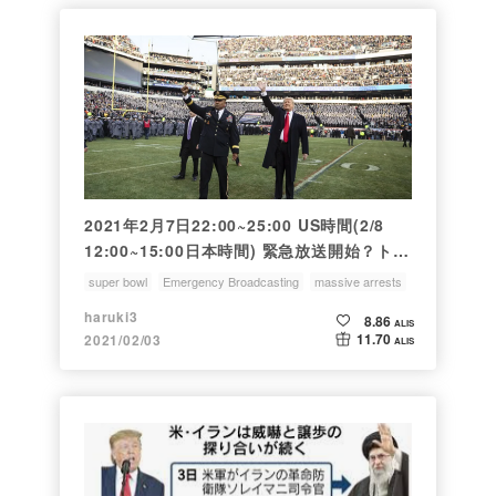
2021年2月7日22:00~25:00 US時間(2/8
12:00~15:00日本時間) 緊急放送開始？トラ
ンプ大統領TV登場？ ; 22:00~25:00 Feb. 7
super bowl
Emergency Broadcasting
massive arrests
(Sun), 2021 Emergency Broadcasting
President Trump
American Football
haruki3
8.86
start after Super Bowl game ?
ALIS
11.70
2021/02/03
ALIS
President Trump appear at Stadium ?