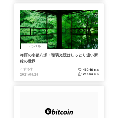
トラベル
梅雨の京都八瀬・瑠璃光院はしっとり濃い新
緑の世界
こすもす
460.46
ALIS
216.64
2021/05/25
ALIS