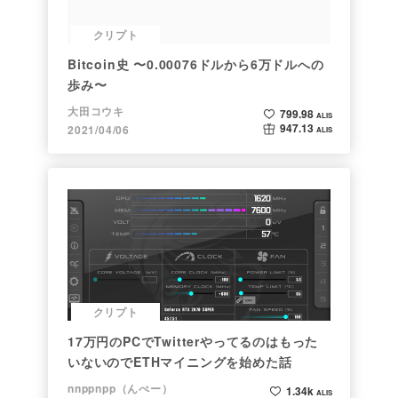
クリプト
Bitcoin史 〜0.00076ドルから6万ドルへの
歩み〜
大田コウキ
799.98
ALIS
947.13
2021/04/06
ALIS
クリプト
17万円のPCでTwitterやってるのはもった
いないのでETHマイニングを始めた話
nnppnpp（んぺー）
1.34k
ALIS