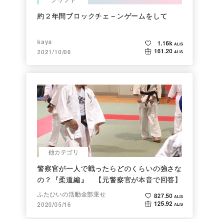
約２年間ブロックチェ－ンゲームをして
kaya
1.16k
ALIS
161.20
2021/10/06
ALIS
他カテゴリ
警察官が一人で戦ったらどのくらいの強さな
の？『柔道編』 【元警察官が本音で回答】
ふたひいの活動全部乗せ
827.50
ALIS
125.92
2020/05/16
ALIS