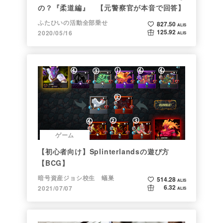
の？『柔道編』 【元警察官が本音で回答】
ふたひいの活動全部乗せ
827.50
ALIS
125.92
2020/05/16
ALIS
ゲーム
【初心者向け】Splinterlandsの遊び方
【BCG】
暗号資産ジョシ校生 蟻巣
514.28
ALIS
6.32
2021/07/07
ALIS