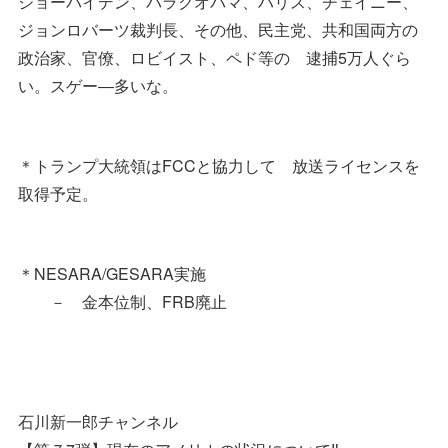
ジョーバイデン、バラクオバマ、ハリス、チェイニー、
ジョンロバーツ裁判長、その他、民主党、共和国両方の
政治家、官僚、ロビイスト、ペド等の 逮捕5万人ぐら
い。スゲー―多いな。
＊トランプ大統領はFCCと協力して 放送ライセンスを
取得予定。
＊NESARA/GESARA実施
－ 金本位制、FRB廃止
石川新一郎チャンネル