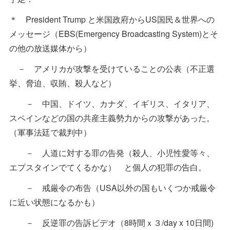
＊ President Trump と米国政府からUS国民＆世界への
メッセージ（EBS(Emergency Broadcasting System)とそ
の他の放送媒体から）
－ アメリカが攻撃を受けていることの公表（不正選
挙、脅迫、収賄、殺人など）
－ 中国、ドイツ、カナダ、イギリス、イタリア、
スペインなどの国の共産主義勢力からの攻撃があった。
（軍事法廷で裁判中）
－ 人道に対する罪の告発（殺人、小児性愛等々、
エプスタインでてくるかな） と個人の犯罪の告白。
－ 戒厳令の布告（USA以外の国もいくつか戒厳令
に近い状態になるかも）
－ 反逆罪の告訴ビデオ（8時間ｘ３/day x 10日間)