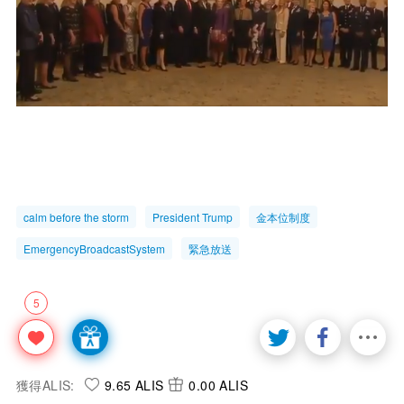
calm before the storm
President Trump
金本位制度
EmergencyBroadcastSystem
緊急放送
5
獲得ALIS:
9.65 ALIS
0.00 ALIS