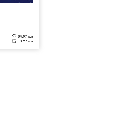
84.97
ALIS
3.27
ALIS