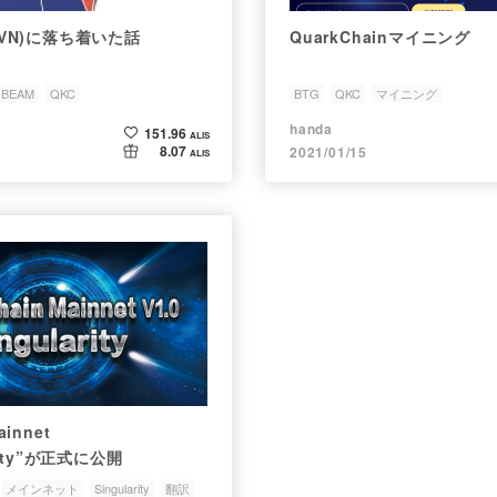
(RVN)に落ち着いた話
QuarkChainマイニング
BEAM
QKC
BTG
QKC
マイニング
handa
151.96
ALIS
8.07
2021/01/15
ALIS
ainnet
arity”が正式に公開
メインネット
Singularity
翻訳