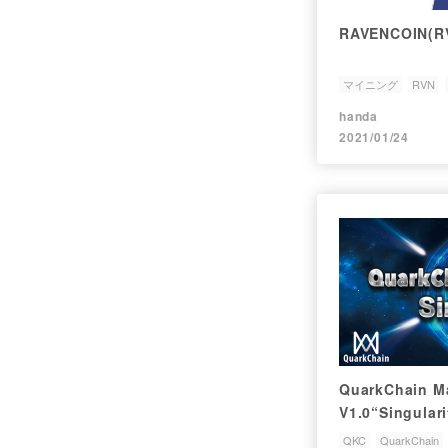
RAVENCOIN
マイニング
RVN
handa
2021/01/24
QuarkChain M
V1.0“Singul
QKC
QuarkChain