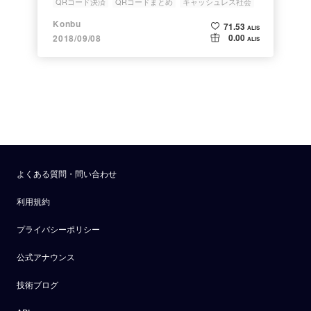
QRコード決済
QRコードまとめ
キャッシュレス社会
PayPay
キャッシュレス元年
Konbu
71.53
ALIS
0.00
2018/09/08
ALIS
よくある質問・問い合わせ
利用規約
プライバシーポリシー
公式アナウンス
技術ブログ