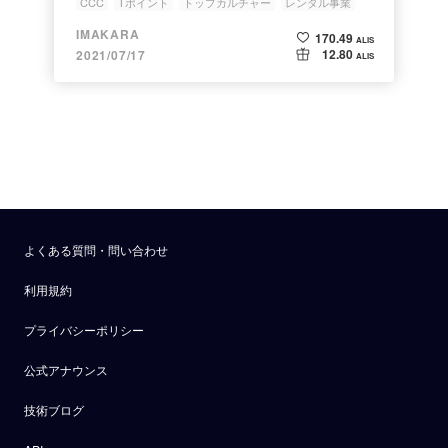
CCC
Tポイント
トップカルチャー
レンタル事業
TSUTAYA
IMAKARA
170.49
ALIS
12.80
2021/07/17
ALIS
よくある質問・問い合わせ
利用規約
プライバシーポリシー
公式アナウンス
技術ブログ