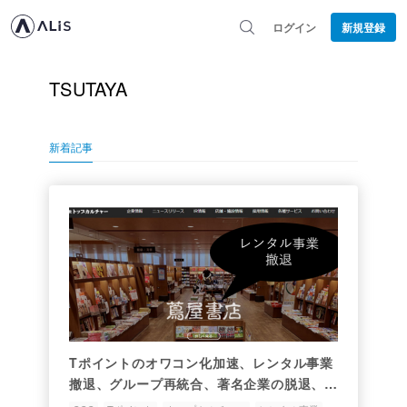
ログイン
新規登録
TSUTAYA
新着記事
Tポイントのオワコン化加速、レンタル事業
撤退、グループ再統合、著名企業の脱退、ど
う出るCCC。