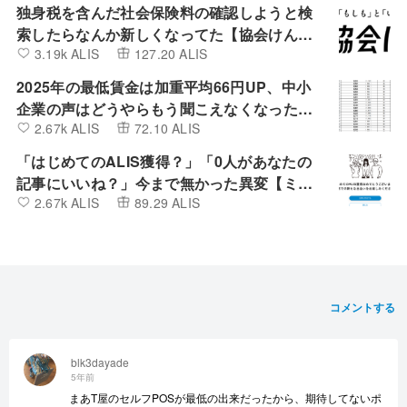
独身税を含んだ社会保険料の確認しようと検
索したらなんか新しくなってた【協会けん
3.19k ALIS
127.20 ALIS
ぽ】
2025年の最低賃金は加重平均66円UP、中小
企業の声はどうやらもう聞こえなくなったよ
2.67k ALIS
72.10 ALIS
うです。
「はじめてのALIS獲得？」「0人があなたの
記事にいいね？」今まで無かった異変【ミン
2.67k ALIS
89.29 ALIS
カブIR】
コメントする
blk3dayade
5年前
まあT屋のセルフPOSが最低の出来だったから、期待してないポ