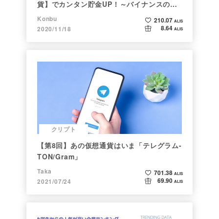
貨】でカンタン貯金UP！～バイナンスの使
い方初心者編～
Konbu
210.07
ALIS
8.64
2020/11/18
ALIS
クリプト
【第8回】あの仮想通貨はいま「テレグラム-
TON/Gram」
Taka
701.38
ALIS
69.90
2021/07/24
ALIS