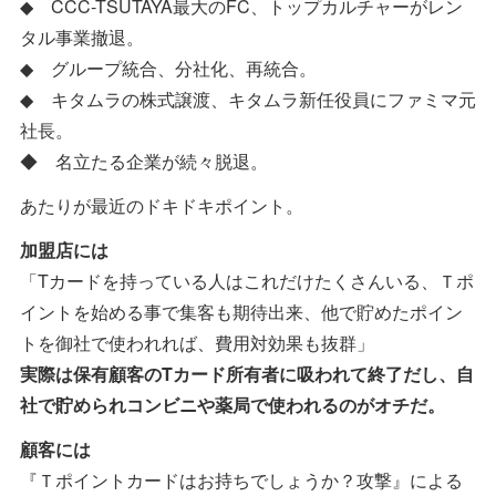
◆ CCC-TSUTAYA最大のFC、トップカルチャーがレン
タル事業撤退。
◆ グループ統合、分社化、再統合。
◆ キタムラの株式譲渡、キタムラ新任役員にファミマ元
社長。
◆ 名立たる企業が続々脱退。
あたりが最近のドキドキポイント。
加盟店には
「Tカードを持っている人はこれだけたくさんいる、Ｔポ
イントを始める事で集客も期待出来、他で貯めたポイン
トを御社で使われれば、費用対効果も抜群」
実際は保有顧客のTカード所有者に吸われて終了だし、自
社で貯められコンビニや薬局で使われるのがオチだ。
顧客には
『Ｔポイントカードはお持ちでしょうか？攻撃』による