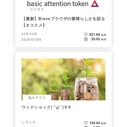
ビジネス
【最新】Braveブラウザの素晴らしさを語る
【オススメ】
cx8.club
621.66
ALIS
20.02
2020/07/09
ALIS
他カテゴリ
ウッドショック(´°д°`)↯↯
しろしろ
194.04
ALIS