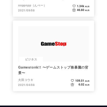
nnppnpp（んぺー）
1.34k
ALIS
46.60
2021/09/08
ALIS
ビジネス
Gamestonk!! 〜ゲームストップ株暴騰の背
景〜
大田コウキ
109.51
ALIS
6.02
2021/04/08
ALIS