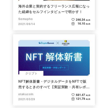
海外企業と契約するフリーランス広報になっ
た経緯をセルフインタビューで明かす！
Semapho
246.34
ALIS
16.10
2021/09/14
ALIS
クリプト
NFT解体新書・デジタルデータをNFTで販
売するときのすべて【実証実験・共有レポー
ト】
otakucoin
681.47
ALIS
121.79
2021/03/29
ALIS