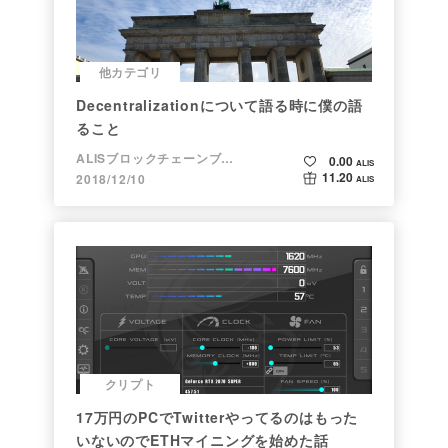
他カテゴリ
Decentralizationについて語る時に僕の語
ること
ALISブロックチェーンブログ
0.00
ALIS
11.20
2018/12/10
ALIS
クリプト
17万円のPCでTwitterやってるのはもった
いないのでETHマイニングを始めた話