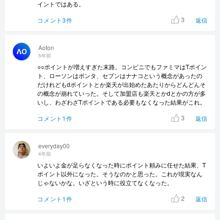
イントではある。
3
コメント3件
返信
Aoton
5年前
○○ポイントが増えすぎた末路。コンビニでもファミマはTポイン
ト、ローソンはポンタ、セブンはナナコという概念があったの
だけれどもdポイントとか楽天が出始めたあたりからどんどんそ
の概念が崩れていった。そして加盟店も楽天とかdとかの方が多
いし、わざわざTポイントである必要もなくなった結果がこれ。
3
コメント1件
返信
everyday00
4年前
いよいよ金が足らなくなった時にポイント頼みに任せた結果、T
ポイント以外になった。そうなのかと思った。これが現実なん
じゃないかな。いざという時に役立てなくなった。
2
コメント1件
返信