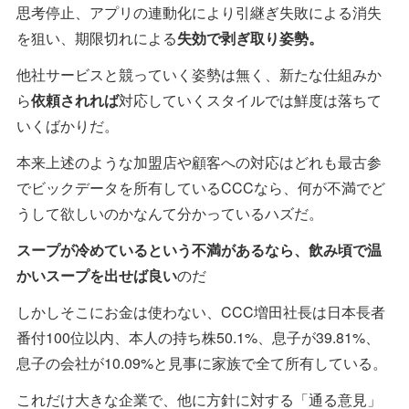
思考停止、アプリの連動化により引継ぎ失敗による消失
を狙い、期限切れによる
失効で剥ぎ取り姿勢。
他社サービスと競っていく姿勢は無く、新たな仕組みか
ら
依頼されれば
対応していくスタイルでは鮮度は落ちて
いくばかりだ。
本来上述のような加盟店や顧客への対応はどれも最古参
でビックデータを所有しているCCCなら、何が不満でど
うして欲しいのかなんて分かっているハズだ。
スープが冷めているという不満があるなら、飲み頃で温
かいスープを出せば良い
のだ
しかしそこにお金は使わない、CCC増田社長は日本長者
番付100位以内、本人の持ち株50.1%、息子が39.81%、
息子の会社が10.09%と見事に家族で全て所有している。
これだけ大きな企業で、他に方針に対する「通る意見」