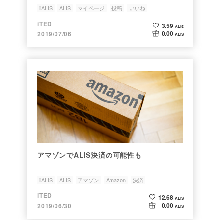
iiALIS
ALIS
マイページ
投稿
いいね
iTED
3.59
ALIS
0.00
2019/07/06
ALIS
アマゾンでALIS決済の可能性も
iiALIS
ALIS
アマゾン
Amazon
決済
iTED
12.68
ALIS
0.00
2019/06/30
ALIS