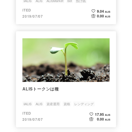
iiALIS
ALIS
ALISMarket
bot
投げ銭
iTED
9.04
ALIS
0.00
2019/07/07
ALIS
ALISトークンは種
iiALIS
ALIS
資産運用
資格
レンディング
iTED
17.95
ALIS
0.00
2019/07/07
ALIS