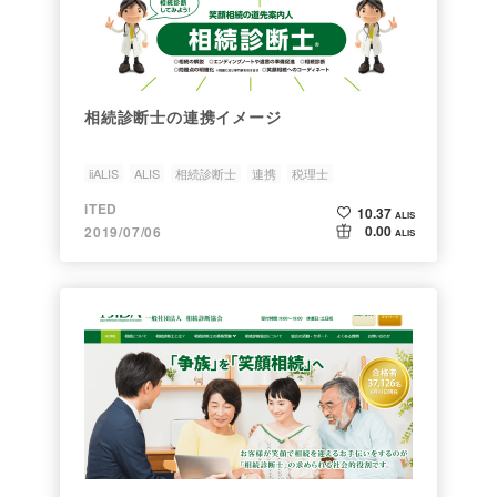
相続診断士の連携イメージ
iiALIS
ALIS
相続診断士
連携
税理士
iTED
10.37
ALIS
0.00
2019/07/06
ALIS