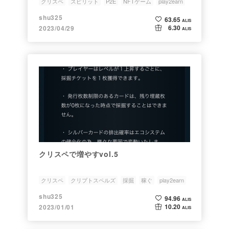
クリスペ
スピリット
P2E
NFTゲーム
play2earn
shu325
63.65
ALIS
6.30
2023/04/29
ALIS
クリスペで増やすvol.5
クリスペ
クリプトスペルズ
採掘
稼ぐ
play2earn
shu325
94.96
ALIS
10.20
2023/01/01
ALIS