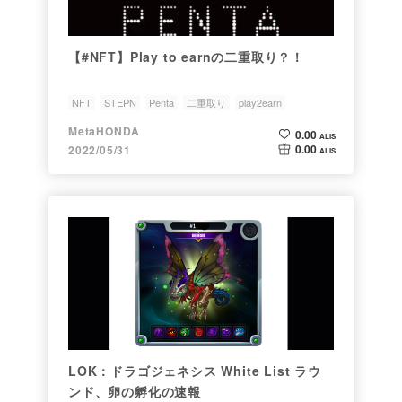
【#NFT】Play to earnの二重取り？！
NFT
STEPN
Penta
二重取り
play2earn
MetaHONDA
0.00
ALIS
0.00
2022/05/31
ALIS
LOK：ドラゴジェネシス White List ラウ
ンド、卵の孵化の速報