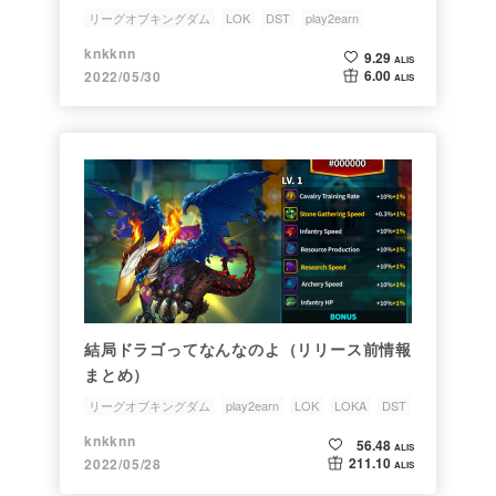
リーグオブキングダム
LOK
DST
play2earn
knkknn
9.29
ALIS
6.00
2022/05/30
ALIS
結局ドラゴってなんなのよ（リリース前情報
まとめ）
リーグオブキングダム
play2earn
LOK
LOKA
DST
knkknn
56.48
ALIS
211.10
2022/05/28
ALIS