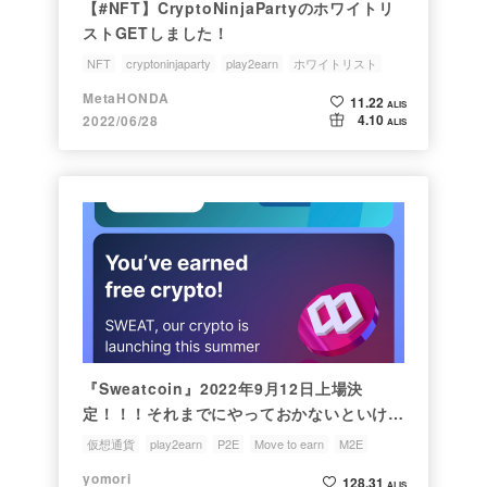
【#NFT】CryptoNinjaPartyのホワイトリ
ストGETしました！
NFT
cryptoninjaparty
play2earn
ホワイトリスト
NFTオーナー
MetaHONDA
11.22
ALIS
4.10
2022/06/28
ALIS
『Sweatcoin』2022年9月12日上場決
定！！！それまでにやっておかないといけな
い事
仮想通貨
play2earn
P2E
Move to earn
M2E
yomori
128.31
ALIS