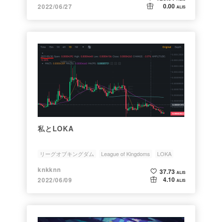
0.00
2022/06/27
ALIS
私とLOKA
リーグオブキングダム
League of Kingdoms
LOKA
play2earn
暗号通貨
knkknn
37.73
ALIS
4.10
2022/06/09
ALIS