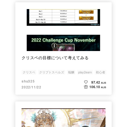
クリスペの目標について考えてみる
クリスペ
クリプトスペルズ
報酬
play2earn
初心者
shu325
97.42
ALIS
106.10
2022/11/22
ALIS