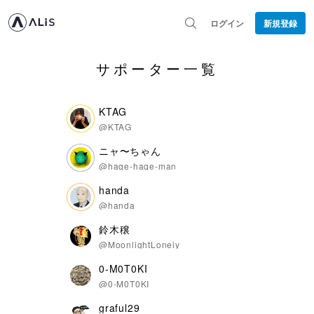
ログイン
新規登録
サポーター一覧
KTAG
@KTAG
ニャ〜ちゃん
@hage-hage-man
handa
@handa
鈴木穣
@MoonlightLoneiy
0-M0T0KI
@0-M0T0KI
graful29