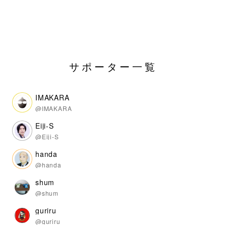
サポーター一覧
IMAKARA
@IMAKARA
Eiji-S
@Eiji-S
handa
@handa
shum
@shum
guriru
@guriru