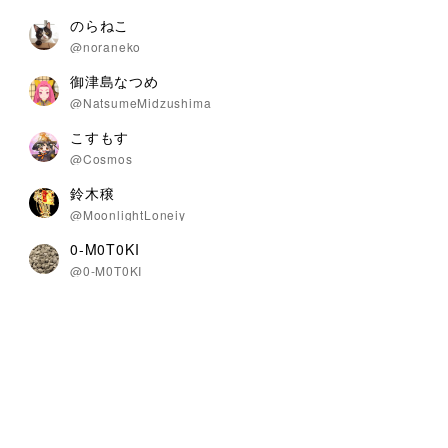
のらねこ
@noraneko
御津島なつめ
@NatsumeMidzushima
こすもす
@Cosmos
鈴木穣
@MoonlightLoneiy
0-M0T0KI
@0-M0T0KI