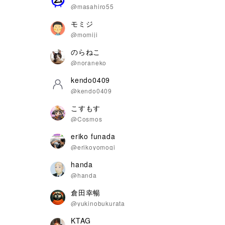
@masahiro55
モミジ
@momiji
のらねこ
@noraneko
kendo0409
@kendo0409
こすもす
@Cosmos
eriko funada
@erikoyomogi
handa
@handa
倉田幸暢
@yukinobukurata
KTAG