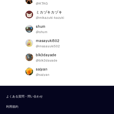
@KTAG
ミカヅキカヅキ
@mikazuki-kazuki
shum
@shum
masayuki502
@masayuki502
blk3dayade
@blk3dayade
sajyan
@sajyan
よくある質問・問い合わせ
利用規約