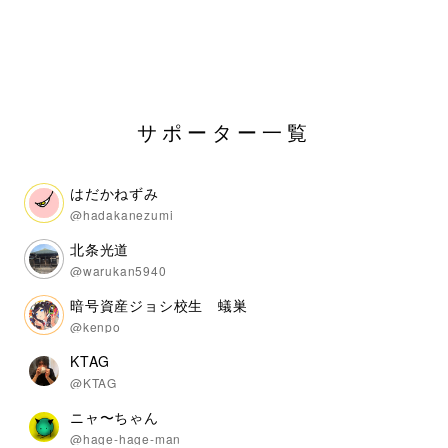
サポーター一覧
はだかねずみ
@hadakanezumi
北条光道
@warukan5940
暗号資産ジョシ校生 蟻巣
@kenpo
KTAG
@KTAG
ニャ〜ちゃん
@hage-hage-man