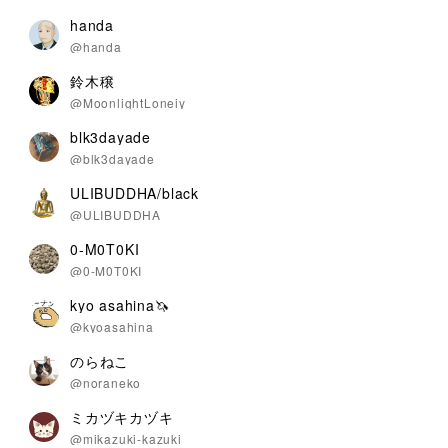
handa
@handa
鈴木穣
@MoonlightLoneiy
blk3dayade
@blk3dayade
ULIBUDDHA/black
@ULIBUDDHA
0-M0T0KI
@0-M0T0KI
kyo asahina🦄
@kyoasahina
のらねこ
@noraneko
ミカヅキカヅキ
@mikazuki-kazuki