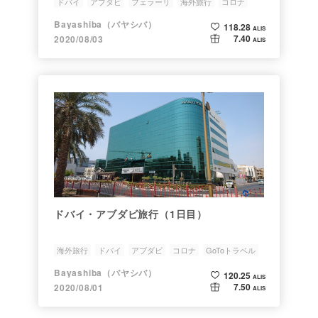
ドバイ
アブダビ
フェラーリ
海外旅行
コロナ
Bayashiba（バヤシバ）
118.28
ALIS
7.40
2020/08/03
ALIS
ドバイ・アブダビ旅行（1日目）
海外旅行
ドバイ
アブダビ
コロナ
GoToトラベル
Bayashiba（バヤシバ）
120.25
ALIS
7.50
2020/08/01
ALIS