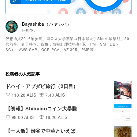
Bayashiba（バヤシバ）
@hiro5
仮想通貨2016年参画、国公立大学卒業→日本最大手SIerの最早組、30
代前半、妻子持ち、資格：情報処理技術者4冠（PM・SM・DB・
SC）、AWS-SAP、GCP-PCA、AZ-305、PMP等
投稿者の人気記事
ドバイ・アブダビ旅行（2日目）
118.28 ALIS
7.40 ALIS
【朗報】Shibainuコイン大暴騰
98.00 ALIS
16.20 ALIS
【一人飯】渋谷で中華といえば