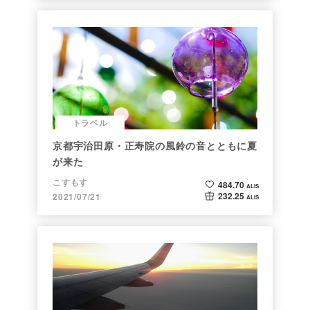
トラベル
京都宇治田原・正寿院の風鈴の音とともに夏
が来た
こすもす
484.70
ALIS
232.25
2021/07/21
ALIS