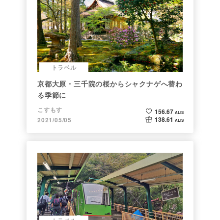
トラベル
京都大原・三千院の桜からシャクナゲへ替わ
る季節に
こすもす
156.67
ALIS
138.61
2021/05/05
ALIS