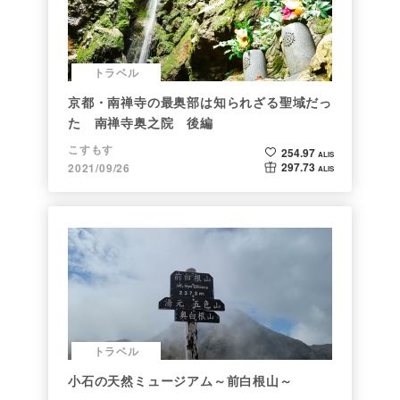
トラベル
京都・南禅寺の最奥部は知られざる聖域だっ
た 南禅寺奥之院 後編
こすもす
254.97
ALIS
297.73
2021/09/26
ALIS
トラベル
小石の天然ミュージアム～前白根山～