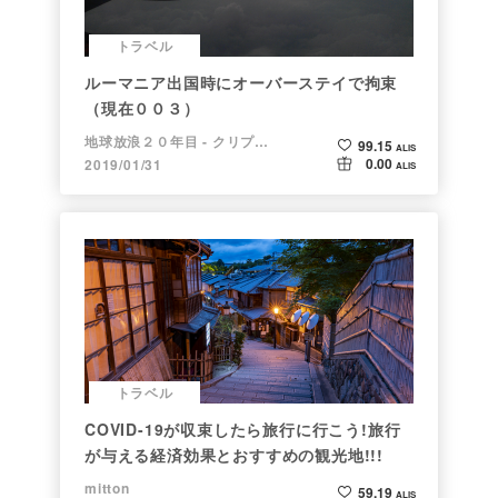
トラベル
ルーマニア出国時にオーバーステイで拘束
（現在００３）
地球放浪２０年目 - クリプトラベラー
99.15
ALIS
0.00
2019/01/31
ALIS
トラベル
COVID-19が収束したら旅行に行こう!旅行
が与える経済効果とおすすめの観光地!!!
mitton
59.19
ALIS