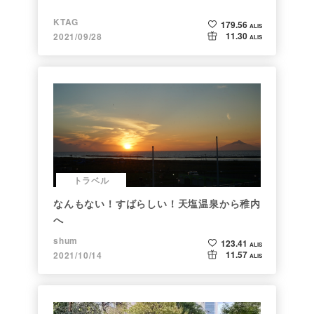
KTAG
179.56
ALIS
11.30
2021/09/28
ALIS
トラベル
なんもない！すばらしい！天塩温泉から稚内
へ
shum
123.41
ALIS
11.57
2021/10/14
ALIS