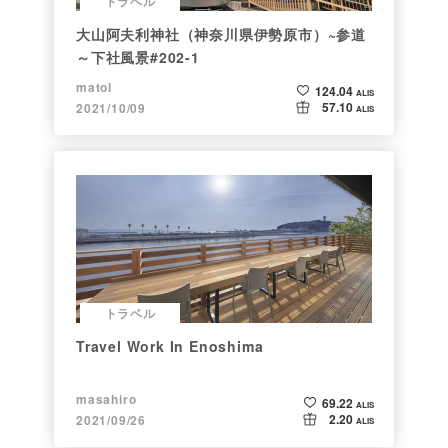
トラベル
大山阿夫利神社（神奈川県伊勢原市）~参道
～下社風景#202-1
matol
124.04
ALIS
57.10
2021/10/09
ALIS
トラベル
Travel Work In Enoshima
masahiro
69.22
ALIS
2.20
2021/09/26
ALIS