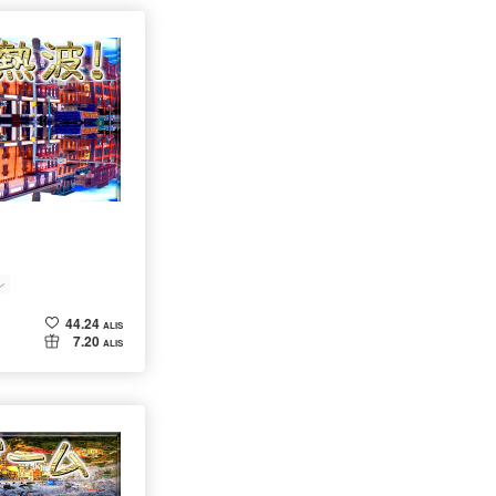
ン
44.24
ALIS
7.20
ALIS