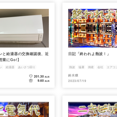
ンと給湯器の交換確認後、近
日記「終われよ熱波！」
業にGo!】
ン
給湯器
あいさつ回り
熱波
猛暑
倒産
会社
エアコ
鈴木穣
201.30
ALIS
9.60
2023/07/19
ALIS