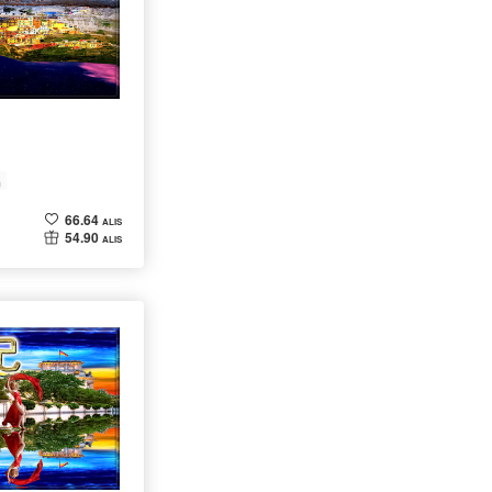
呂
66.64
ALIS
54.90
ALIS