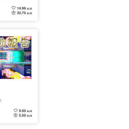
14.96
ALIS
32.70
ALIS
材
0.00
ALIS
5.50
ALIS