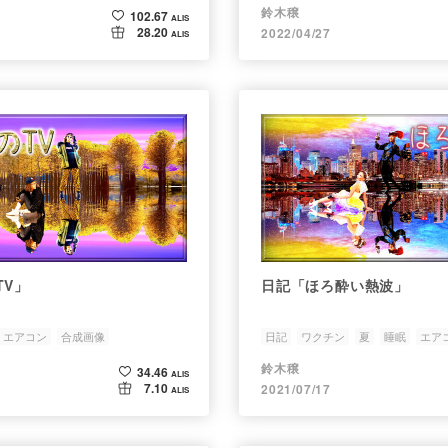
鈴木穣
102.67
ALIS
28.20
2022/04/27
ALIS
TV」
日記「ほろ酔い熱波」
エアコン
合成画像
日記
ワクチン
夏
睡眠
エア
鈴木穣
34.46
ALIS
7.10
2021/07/17
ALIS