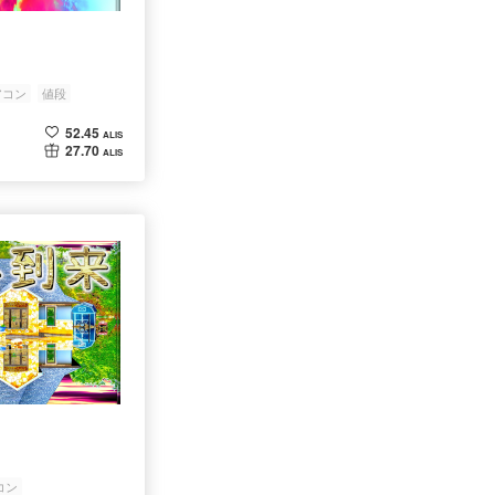
アコン
値段
52.45
ALIS
27.70
ALIS
コン