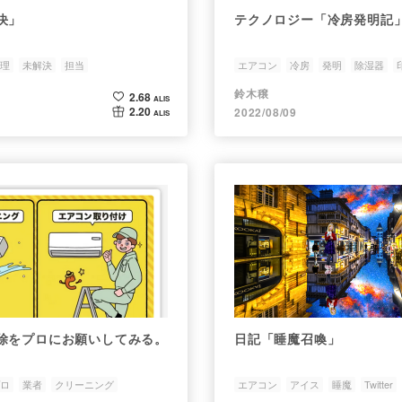
決」
テクノロジー「冷房発明記
理
未解決
担当
エアコン
冷房
発明
除湿器
鈴木穣
2.68
ALIS
2.20
2022/08/09
ALIS
除をプロにお願いしてみる。
日記「睡魔召喚」
ロ
業者
クリーニング
エアコン
アイス
睡魔
Twitter