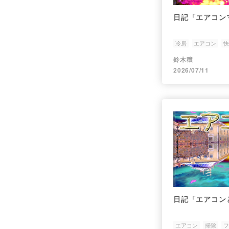
日記「エアコン
冷房
エアコン
快
鈴木穣
2026/07/11
日記「エアコン
エアコン
掃除
フ