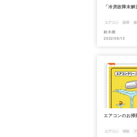
「冷房故障未解
エアコン
故障
修
鈴木穣
2022/08/13
エアコンのお掃
エアコン
掃除
プ