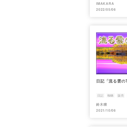
IMAKARA
2022/05/06
日記「流る雲の
日記
蜘蛛
販売
鈴木穣
2021/10/06