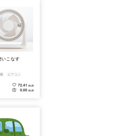
使いこなす
機
エアコン
72.41
ALIS
0.00
ALIS