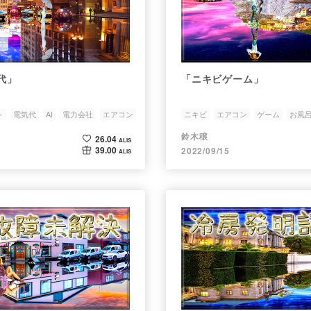
代」
「ニキビゲーム」
ト
電気代
AI
電力会社
エアコン
ニキビ
エアコン
ゲーム
お風
イラフォトコンテスト
鈴木穣
26.04
ALIS
39.00
2022/09/15
ALIS