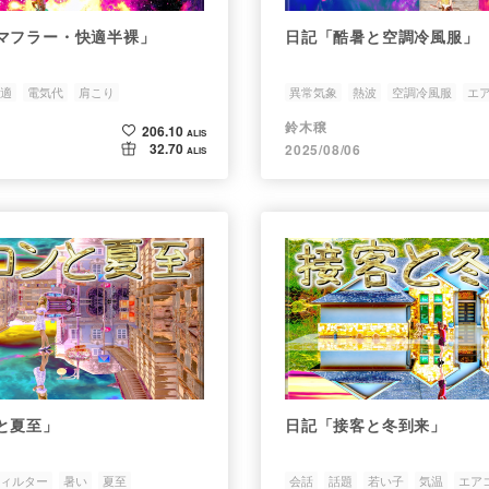
マフラー・快適半裸」
日記「酷暑と空調冷風服」
適
電気代
肩こり
異常気象
熱波
空調冷風服
エ
鈴木穣
206.10
ALIS
32.70
2025/08/06
ALIS
と夏至」
日記「接客と冬到来」
ィルター
暑い
夏至
会話
話題
若い子
気温
エア