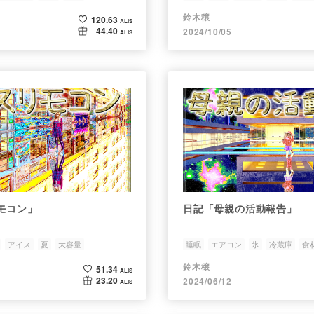
鈴木穣
120.63
ALIS
44.40
2024/10/05
ALIS
モコン」
日記「母親の活動報告」
アイス
夏
大容量
睡眠
エアコン
氷
冷蔵庫
食
鈴木穣
51.34
ALIS
23.20
2024/06/12
ALIS