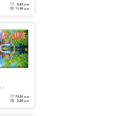
2.83
ALIS
11.00
ALIS
コン
73.55
ALIS
2.20
ALIS