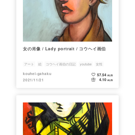
女の肖像 / Lady portrait / コウヘイ画伯
アート
絵
コウヘイ画伯の日記
youtube
女性
kouhei-gahaku
57.54
ALIS
4.10
2021/11/21
ALIS