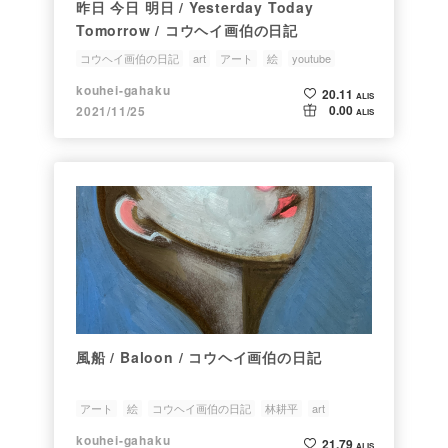
昨日 今日 明日 / Yesterday Today
Tomorrow / コウヘイ画伯の日記
コウヘイ画伯の日記
art
アート
絵
youtube
kouhei-gahaku
20.11
ALIS
0.00
2021/11/25
ALIS
風船 / Baloon / コウヘイ画伯の日記
アート
絵
コウヘイ画伯の日記
林耕平
art
kouhei-gahaku
21.79
ALIS