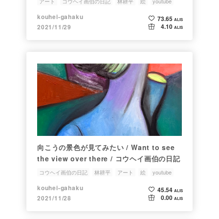
アート
コウヘイ画伯の日記
林耕平
絵
youtube
kouhei-gahaku
73.65
ALIS
4.10
2021/11/29
ALIS
向こうの景色が見てみたい / Want to see
the view over there / コウヘイ画伯の日記
コウヘイ画伯の日記
林耕平
アート
絵
youtube
kouhei-gahaku
45.54
ALIS
0.00
2021/11/28
ALIS