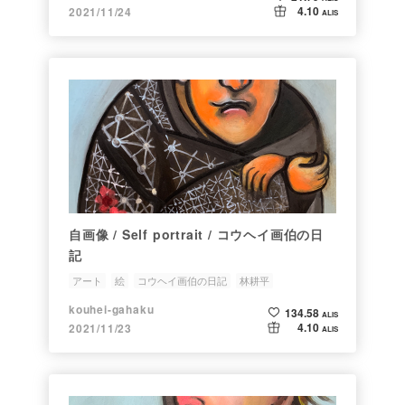
4.10
2021/11/24
ALIS
自画像 / Self portrait / コウヘイ画伯の日
記
アート
絵
コウヘイ画伯の日記
林耕平
kouhei-gahaku
134.58
ALIS
4.10
2021/11/23
ALIS