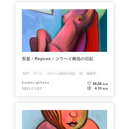
安息 / Repose / コウヘイ画伯の日記
NFT
アート
コウヘイ画伯の日記
絵
林耕平
kouhei-gahaku
58.06
ALIS
4.10
2021/11/27
ALIS