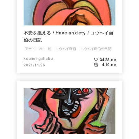
不安を抱える / Have anxiety / コウヘイ画
伯の日記
アート
art
絵
コウヘイ画伯
コウヘイ画伯の日記
kouhei-gahaku
34.28
ALIS
4.10
2021/11/26
ALIS