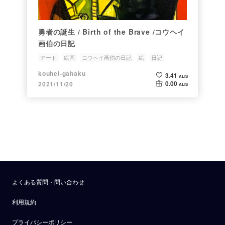
勇者の誕生 / Birth of the Brave /コウヘイ
画伯の日記
アート
絵画
コウヘイ画伯の日記
絵
日記
kouhei-gahaku
3.41
ALIS
0.00
2021/11/20
ALIS
よくある質問・問い合わせ
利用規約
プライバシーポリシー