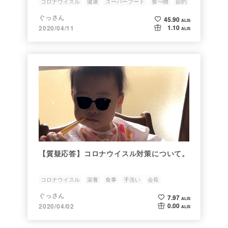
コロナウイスル
健康
スーパーフード
食べ物
節約
ぐっさん
45.90
ALIS
1.10
2020/04/11
ALIS
【質疑応答】コロナウイスル対策について。
コロナウイスル
栄養
食事
手洗い
会長
ぐっさん
7.97
ALIS
0.00
2020/04/02
ALIS