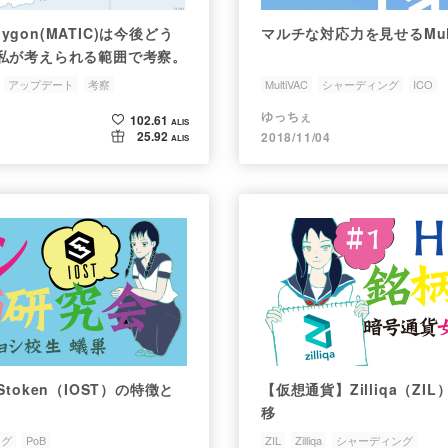
olygon(MATIC)は今後どう
マルチな対応力を見せるMult
私が考えられる範囲で考察。
アップデート
考察
MultiVAC
シャーディング
ICO
ゆっちぇ
102.61
ALIS
25.92
2018/11/04
ALIS
token（IOST）の特徴と
【仮想通貨】Zilliqa（Z
移
ング
PoB
ZIL
Zilliqa
シャーディング