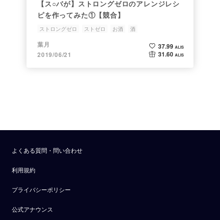
【ス○バが】ストロングゼロのアレンジレシ
ピを作ってみた①【競合】
ストロングゼロ
ストゼロ
お酒
酒
葉月のストゼロ研究所
葉月
37.99
ALIS
31.60
2019/06/21
ALIS
よくある質問・問い合わせ
利用規約
プライバシーポリシー
公式アナウンス