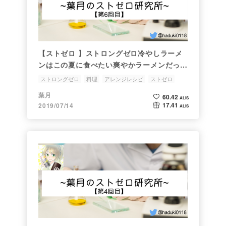
【ストゼロ 】ストロングゼロ冷やしラーメ
ンはこの夏に食べたい爽やかラーメンだった
【アレンジレシピ】
ストロングゼロ
料理
アレンジレシピ
ストゼロ
葉月のストゼロ研究所
葉月
60.42
ALIS
17.41
2019/07/14
ALIS