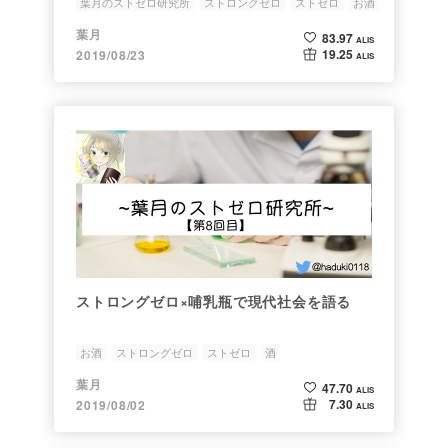
葉月のストゼロ研究所
ストロングゼロ
ストゼロ
お酒
酒
葉月
83.97
ALIS
19.25
2019/08/23
ALIS
ストロングゼロ×哺乳瓶で現代社会を語る
お酒
ストロングゼロ
ストゼロ
酒
葉月のストゼロ研究所
葉月
47.70
ALIS
7.30
2019/08/02
ALIS