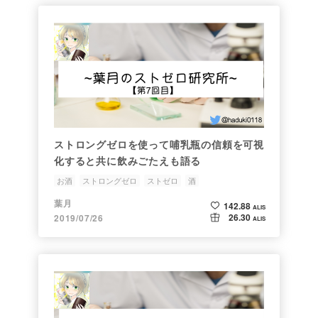
ストロングゼロを使って哺乳瓶の信頼を可視
化すると共に飲みごたえも語る
お酒
ストロングゼロ
ストゼロ
酒
葉月のストゼロ研究所
葉月
142.88
ALIS
26.30
2019/07/26
ALIS