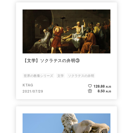
【文学】ソクラテスの弁明③
世界の教養シリーズ
文学
ソクラテスの弁明
ソクラテス
KTAG
128.88
ALIS
8.50
2021/07/29
ALIS