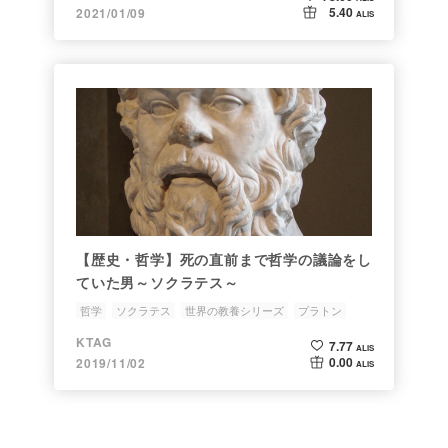
5.40
2021/01/09
ALIS
【歴史・哲学】死の直前まで哲学の議論をし
ていた男～ソクラテス～
哲学
ソクラテス
世界の教養シリーズ
プラトン
KTAG
7.77
ALIS
0.00
2019/11/02
ALIS