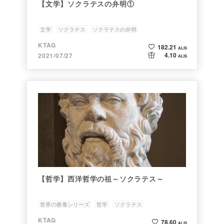
【文学】ソクラテスの弁明①
文学
ソクラテス
ソクラテスの弁明
KTAG
182.21
ALIS
4.10
2021/07/27
ALIS
【哲学】西洋哲学の祖～ソクラテス～
世界の教養シリーズ
哲学
ソクラテス
KTAG
78.60
ALIS