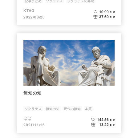
記事まとめ
ソクラテス
ソクラテスの弁明
KTAG
10.99
ALIS
37.60
2022/08/20
ALIS
無知の知
ソクラテス
無知の知
現代の無知
本質
ばば
144.56
ALIS
13.22
2021/11/16
ALIS