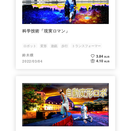
科学技術「現実ロマン」
ロボット
変形
遊戯
歩行
トランスフォーマー
鈴木穣
3.84
ALIS
4.10
2022/03/04
ALIS