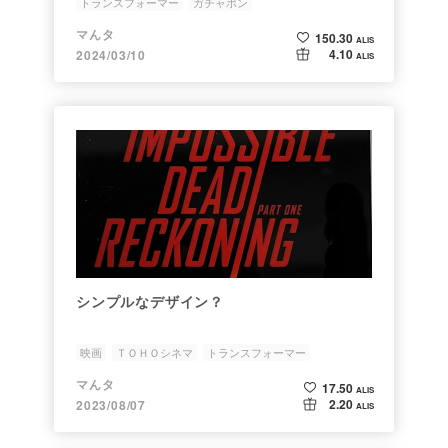
トランスフォーマー
ガチャポン
マんタ
150.30
ALIS
4.10
2024/03/10
ALIS
シンプルなデザイン？
映画
ＴＯＨＯシネマ
トランスフォーマー
マんタ
17.50
ALIS
2.20
2023/08/07
ALIS