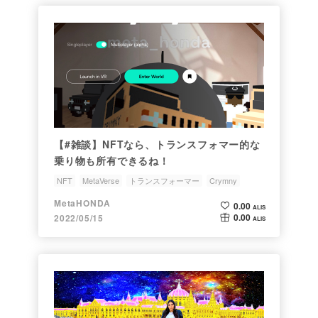
【#雑談】NFTなら、トランスフォマー的な
乗り物も所有できるね！
NFT
MetaVerse
トランスフォーマー
Crymny
MetaHONDA
0.00
ALIS
0.00
2022/05/15
ALIS