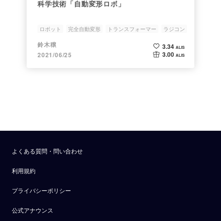
科学技術「自動変形ロボ」
ロボット
完全自動変形
トランスフォーマー
ラジコン
玩具
鈴木穣
3.34
ALIS
3.00
2021/06/25
ALIS
よくある質問・問い合わせ
利用規約
プライバシーポリシー
公式アナウンス