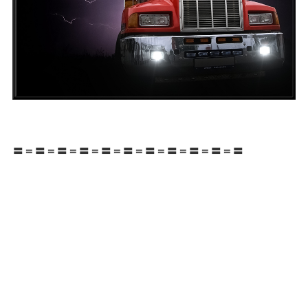
〓＝〓＝〓＝〓＝〓＝〓＝〓＝〓＝〓＝〓＝〓