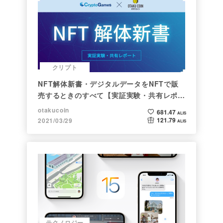
クリプト
NFT解体新書・デジタルデータをNFTで販
売するときのすべて【実証実験・共有レポー
ト】
otakucoin
681.47
ALIS
121.79
2021/03/29
ALIS
テクノロジー