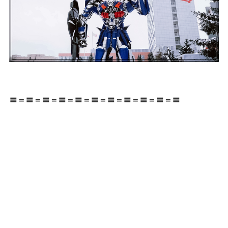
〓＝〓＝〓＝〓＝〓＝〓＝〓＝〓＝〓＝〓＝〓