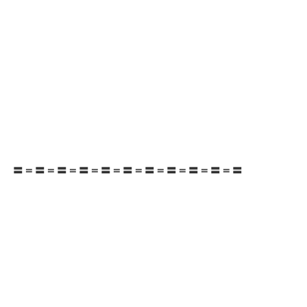
〓＝〓＝〓＝〓＝〓＝〓＝〓＝〓＝〓＝〓＝〓