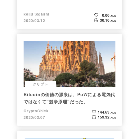
keiju togashi
0.00
ALIS
30.10
2020/03/12
ALIS
クリプト
Bitcoinの価値の源泉は、PoWによる電気代
ではなくて"競争原理"だった。
CryptoChick
144.63
ALIS
159.32
2020/03/07
ALIS