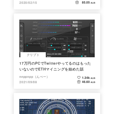
85.05
2020/02/15
ALIS
クリプト
17万円のPCでTwitterやってるのはもった
いないのでETHマイニングを始めた話
nnppnpp（んぺー）
1.34k
ALIS
46.60
2021/09/08
ALIS