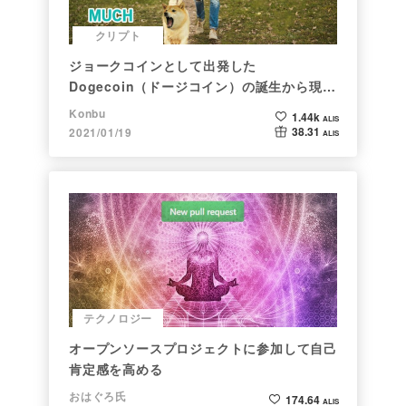
クリプト
ジョークコインとして出発した
Dogecoin（ドージコイン）の誕生から現在
まで。注目される非証券性🐶
Konbu
1.44k
ALIS
38.31
2021/01/19
ALIS
テクノロジー
オープンソースプロジェクトに参加して自己
肯定感を高める
おはぐろ氏
174.64
ALIS