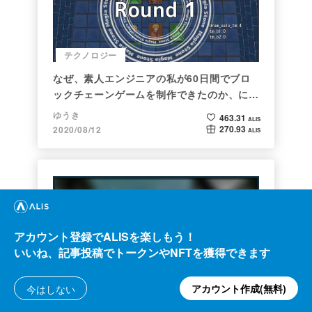
テクノロジー
なぜ、素人エンジニアの私が60日間でブロ
ックチェーンゲームを制作できたのか、につ
いて語ってみた
ゆうき
463.31
ALIS
270.93
2020/08/12
ALIS
アカウント登録でALISを楽しもう！
いいね、記事投稿でトークンやNFTを獲得できます
テクノロジー
アカウント作成(無料)
今はしない
彼女でも分かるように解説：ディープフェイ
ク