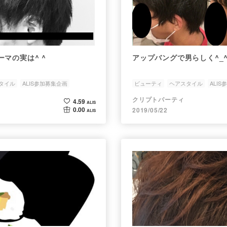
マの実は^ ^
アップバングで男らしく^_
タイル
ALIS参加募集企画
ビューティ
ヘアスタイル
ALI
topic-beauty
クリプトパーティ
4.59
ALIS
0.00
2019/05/22
ALIS