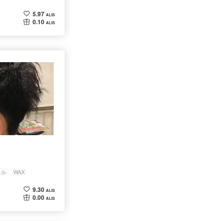
5.97
ALIS
0.10
ALIS
ェル
WAX
9.30
ALIS
0.00
ALIS