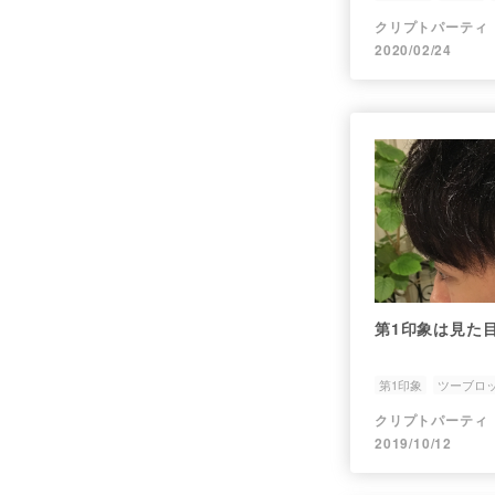
クリプトパーティ
2020/02/24
第1印象は見た
第1印象
ツーブロ
ヘアスタイル
クリプトパーティ
2019/10/12