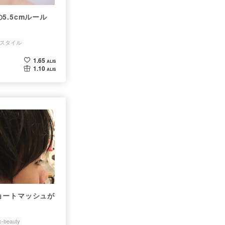
5.5cmルール
スタイル
人
topic-beauty
1.65
ALIS
1.10
ALIS
ョートマッシュが
c-beauty