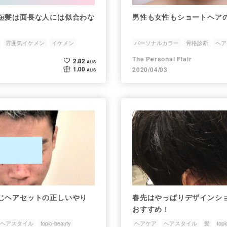
短髪は面長な人には似合わな
男性も女性もショートヘアの
雰囲気イケメン
イケメン
パーソナルカラー
骨格診断
ヘア
ショートヘアの似合う人に合わない
The Personal Flair
2.82
ALIS
1.00
2020/04/03
ALIS
じヘアセットの正しいやり
春先はやっぱりデザインシ
おすすめ！
ヘアスタイル
topic-beauty
ヘアケア
ヘアスタイル
髪
topi