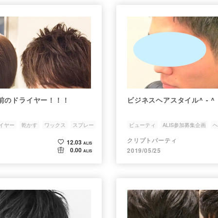
前のドライヤー！！！
ビジネスヘアスタイル^ - ^
イヤー
乾かす
ワックス
スプレー
ビューティ
ALIS参加募集企画
ヘ
topic-beauty
クリプトパーティ
12.03
ALIS
0.00
2019/05/25
ALIS