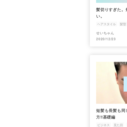
髪切りすぎた。
い。
ヘアスタイル
髪型
ブサイク
せいちゃん
2020/12/23
短髪も長髪も同
方‼︎基礎編
ビジネス
見た目