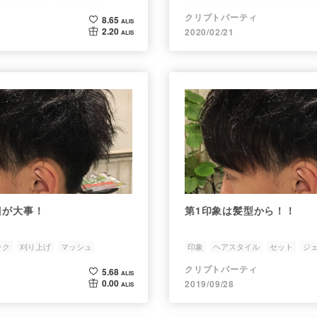
クリプトパーティ
8.65
ALIS
2.20
2020/02/21
ALIS
目が大事！
第1印象は髪型から！！
ック
刈り上げ
マッシュ
印象
ヘアスタイル
セット
ジ
クリプトパーティ
5.68
ALIS
0.00
2019/09/28
ALIS