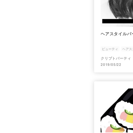
ヘアスタイルパー
ビューティ
ヘアス
topic-beauty
クリプトパーティ
2019/05/22