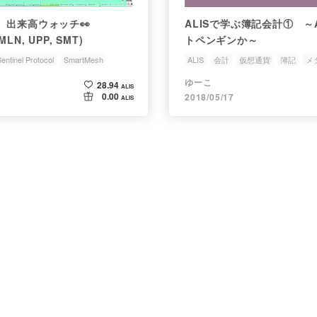
 出来高ウォッチ👀
ALISで学ぶ簿記会計① ～
 MLN, UPP, SMT)
トペンギンか～
entinel Protocol
SmartMesh
ALIS
会計
仮想通貨
簿記
メ
ゆーこ
28.94
ALIS
0.00
2018/05/17
ALIS