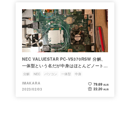
NEC VALUESTAR PC-VS370RSW 分解、
一体型という名だが中身はほとんどノートパ
ソコン。
分解
NEC
パソコン
一体型
中身
IMAKARA
79.69
ALIS
22.20
2023/02/03
ALIS