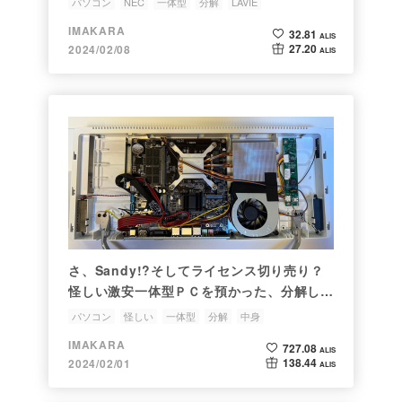
パソコン
NEC
一体型
分解
LAVIE
IMAKARA
32.81
ALIS
27.20
2024/02/08
ALIS
さ、Sandy!?そしてライセンス切り売り？
怪しい激安一体型ＰＣを預かった、分解して
みる。
パソコン
怪しい
一体型
分解
中身
IMAKARA
727.08
ALIS
138.44
2024/02/01
ALIS