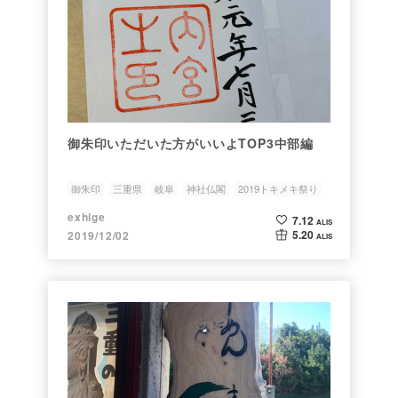
御朱印いただいた方がいいよTOP3中部編
御朱印
三重県
岐阜
神社仏閣
2019トキメキ祭り
exhige
7.12
ALIS
5.20
2019/12/02
ALIS