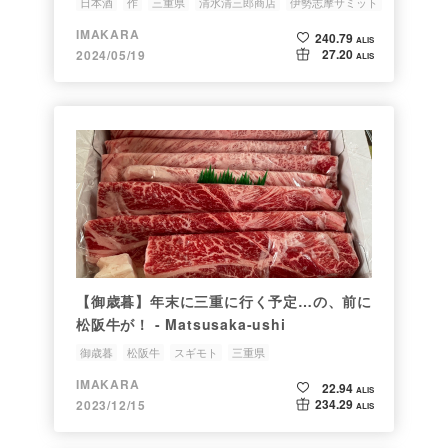
日本酒
作
三重県
清水清三郎商店
伊勢志摩サミット
IMAKARA
240.79
ALIS
27.20
2024/05/19
ALIS
【御歳暮】年末に三重に行く予定…の、前に
松阪牛が！ - Matsusaka-ushi
御歳暮
松阪牛
スギモト
三重県
IMAKARA
22.94
ALIS
234.29
2023/12/15
ALIS