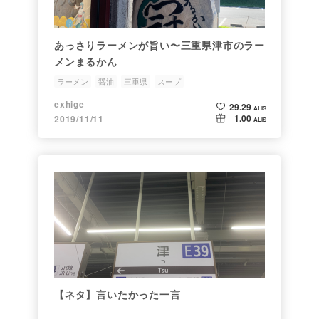
あっさりラーメンが旨い〜三重県津市のラー
メンまるかん
ラーメン
醤油
三重県
スープ
exhige
29.29
ALIS
1.00
2019/11/11
ALIS
【ネタ】言いたかった一言