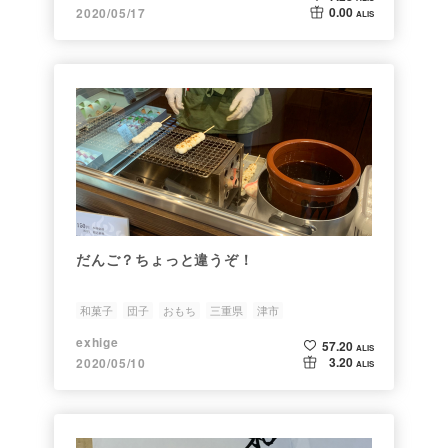
0.00
2020/05/17
ALIS
だんご？ちょっと違うぞ！
和菓子
団子
おもち
三重県
津市
exhige
57.20
ALIS
3.20
2020/05/10
ALIS