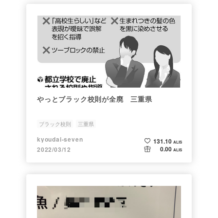
やっとブラック校則が全廃 三重県
ブラック校則
三重県
kyoudai-seven
131.10
ALIS
0.00
2022/03/12
ALIS