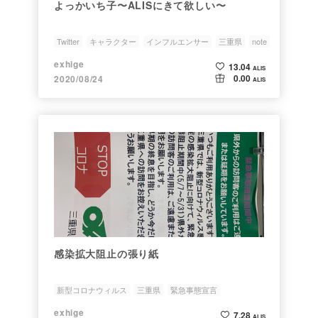
よっかいち子〜ALISにきて欲しい〜
Twitter
キャラクター
インフルエンサー
三重県
note
exhige
13.04
ALIS
0.00
2020/08/24
ALIS
感染拡大阻止の張り紙
新型コロナウィルス
三重県
緊急事態宣言
exhige
7.28
ALIS