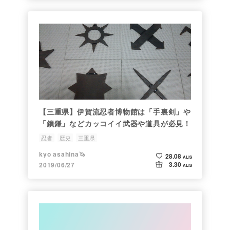
【三重県】伊賀流忍者博物館は「手裏剣」や
「鎖鎌」などカッコイイ武器や道具が必見！
忍者
歴史
三重県
kyo asahina🦄
28.08
ALIS
3.30
2019/06/27
ALIS