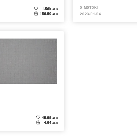
0-M0T0KI
1.56k
ALIS
156.50
2023/01/04
ALIS
45.95
ALIS
4.64
ALIS