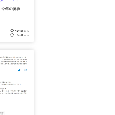
、今年の抱負
12.28
ALIS
5.50
ALIS
式部