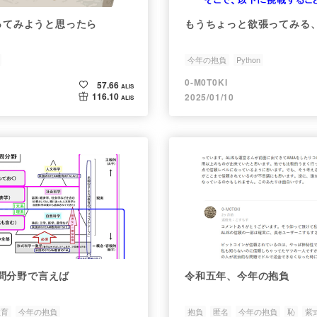
ばってみようと思ったら
もうちょっと欲張ってみる
今年の抱負
Python
0-M0T0KI
57.66
ALIS
116.10
2025/01/10
ALIS
問分野で言えば
令和五年、今年の抱負
教育
今年の抱負
抱負
匿名
今年の抱負
恥
紫