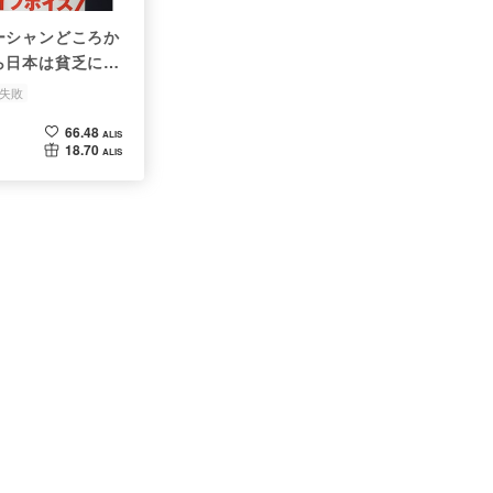
ーシャンどころか
ら日本は貧乏にな
失敗
66.48
ALIS
18.70
ALIS