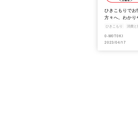
ひきこもりでお
方々へ、わかり
き同然で迷走中
ひきこもり
消費と
0-M0T0KI
2023/04/17