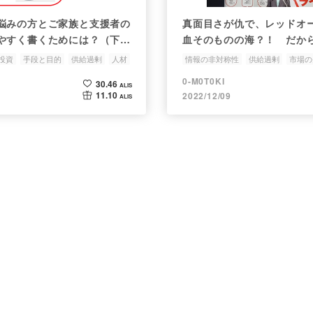
悩みの方とご家族と支援者の
真面目さが仇で、レッドオ
やすく書くためには？（下書
血そのものの海？！ だか
）
る
投資
手段と目的
供給過剰
人材
情報の非対称性
供給過剰
市場の
ベーシックインカム
0-M0T0KI
30.46
ALIS
11.10
2022/12/09
ALIS